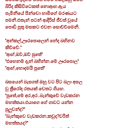
බිරිද කිසිවිටෙකත් නොආහ.ඇය 
පැමිනියේ පින්චො හාමිගේ මරණයට 
පමනි.එතැන් පටන් ආදිරිස් ජීවත් වුයේ 
පොඩි පුතු මසකට එවන සොච්ච්මෙනි.
"අන්කල්,ඌරපොලෙන් නේද බහිනව 
කිව්වේ."
"ආහ්,ඔව්,ඔව් පුතේ"
"එහෙනම් දැන් බහින්න.මේ ඌරපොල"
"ආහ්,හොදමයි පුතේ"
බසයෙන් බැසගත් ඔහු වට පිට බලා අසල 
වු ත්‍රීරෝද රතයක් වෙතට ගියහ.
"පුතේ,මේ අර,අර..බැන්කුවේ වැඩකරන 
මහත්තයා.එයාගෙ ගේ ගාවට යන්න 
පුලුවන්ද?"
"බැන්කුවෙ වැඩකරන,කවුද?චරිත් 
මහත්තයද?"