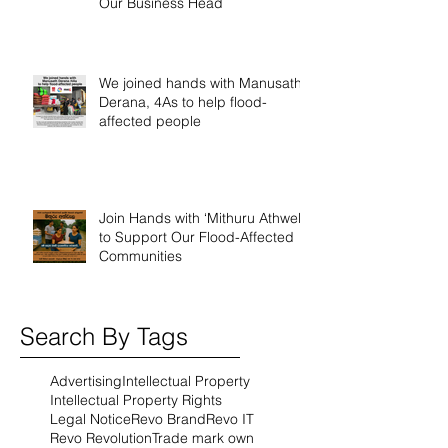
Our Business Head
We joined hands with Manusath
Derana, 4As to help flood-
affected people
Join Hands with ‘Mithuru Athwela’
to Support Our Flood-Affected
Communities
Search By Tags
Advertising
Intellectual Property
Intellectual Property Rights
Legal Notice
Revo Brand
Revo IT
Revo Revolution
Trade mark own