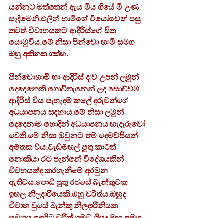
යන්නට මත්තෙන් ඇය මිය ගියේ මී උණ 
සෑදීමෙනි.එලින් හාමිගේ වියෝවෙන් පසු 
තවත් විවාහයකට ආදිරිස්ගේ සිත 
යොමුවිය.මේ නිසා පින්චො හාමි සමග 
ඔහු අතිනත ගත්හ.
පින්චොහාමි හා ආදිරිස් දාව උපන් ලමුන් 
දෙදෙනෙකි.ගොවිතැනෙන් ලද සොච්චම 
ආදිරිස් විය පැහැදම් කලේ දරුවන්ගේ 
අධ‍යාපනය සදහාය.මේ නිසා ලමුන් 
දෙදෙනාම හොදින් අධ‍යාපනය හැදෑරුවෝ 
වෙති.මේ නිසා ඔවුනට තම දෙමව්පියන් 
අමතක විය.වැඩිමහල් පුතු කාටත් 
නොකියා රට පැන්නේ විදේශයකින් 
විවහයක්ද කරගැනීමේ අරමුන 
ඇතිවය.පොඩි පුතු රජයේ බැන්කුවක 
ඉහල නිලදාරියෙකි.ඔහු චරිත්ය.ඔහුද 
විවාහ වුයේ බැන්කු නිලදාරිනියක 
සමගය.ඉදහිට චරිත් ගමට ගියද,ඔහු සමග 