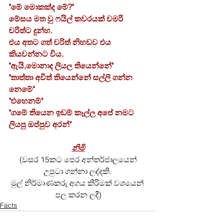
"මේ මොකක්ද මේ?"
මේසය මත වු ෆයිල් කවරයක් චමරි 
චරිත්ට දුන්හ.
එය අතට ගත් චරිත් නිහඩව එය 
කියවන්නට විය.
"ඇයි,මොනාද ලියල තියෙන්නේ"
"තාත්තා අවිත් තියෙන්නේ සල්ලි ගන්න 
නෙමේ"
"එහෙනම්"
"ගමේ තියෙන ඉඩම් කෑල්ල අපේ නමට 
ලියපු ඔප්පුව අරන්"
නිමි
 (වසර 15කට පෙර අන්තර්ජාලයෙන් 
උපුටා ගන්නා ලද්දකි. 
මුල් නිර්මාණකරු අගය කිරිමක් වශයෙන් 
පල කරන ලදී)
Facts