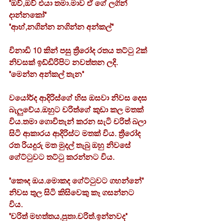
"ඔව්,ඔව් එයා තමා.මාව ඒ ගේ ලගින් 
දාන්නකෝ"
"ආහ්,නගින්න නගින්න අන්කල්"
විනාඩි 10 කින් පසු ත්‍රීරෝද රතය තට්ටු 2ක් 
නිවසක් ඉඩ්ඩිරිපිට නවත්තන ලදි.
"මෙන්න අන්කල් තැන"
වයෝර්ද ආදිරිස්ගේ හිස ඔසවා නිවස දෙස 
බැලුවේය.ඔහුට චරිත්ගේ කුඩා කල මතක් 
විය.තමා ගොවිතැන් කරන සැටි චරිත් බලා 
සිටි ආකාරය ආදිරිස්ට මතක් විය. ත්‍රීරෝද 
රත රියදුරු මත මුදල් තැබු ඔහු නිවසේ 
ගේට්ටුවට තට්ටු කරන්නට විය.
"කෞද ඔය.මොකද ගේට්ටුවට ගහන්නේ"
නිවස තුල සිටි කිසිවෙකු කෑ ගසන්නට 
විය.
"චරිත් මහත්තය,පුතා.චරිත්.ඉන්නවද"