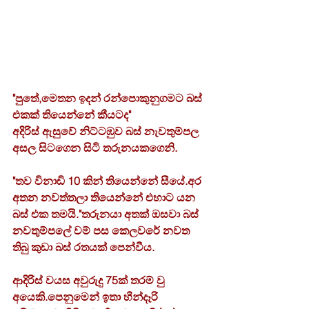
"පුතේ,මෙතන ඉදන් රන්පොකුනුගමට බස් 
එකක් තියෙන්නේ කීයටද"
අදිරිස් ඇසුවේ නිට්ටඹුව බස් නැවතුම්පල 
අසල සිටගෙන සිටි තරුනයකගෙනි.
"තව විනාඩි 10 කින් තියෙන්නේ සීයේ.අර 
අතන නවත්තලා තියෙන්නේ එහාට යන 
බස් එක තමයි."තරුනයා අතක් ඔසවා බස් 
නවතුම්පලේ වම් පස කෙලවරේ නවත 
තිබු කුඩා බස් රතයක් පෙන්වීය.
ආදිරිස් වයස අවුරුදු 75ක් තරම් වු 
අයෙකි.පෙනුමෙන් ඉතා හීන්දෑරි 