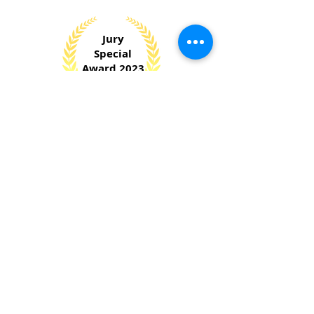
Jury
Special
Award 2023
​Small and Medium Entrepreneur
Development Award
Sri Lanka Institute of Marketing (SLIM)
National
Silver
Award 2023
Digital
Technology Sector