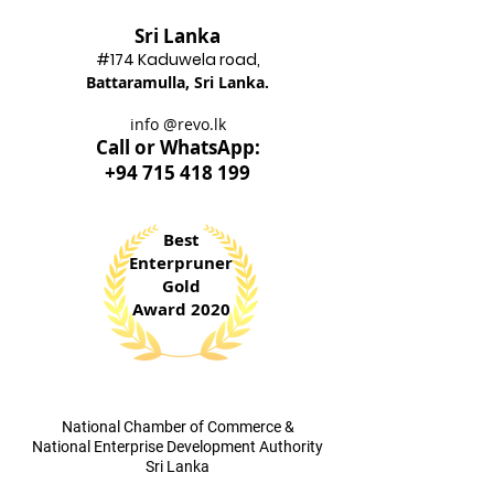
Sri Lanka
#174 Kadu
wela road,
Battaram
ulla, Sri Lanka.
info @revo.lk
Call o
r WhatsApp:
+94 715 418 199
Best
Enterpruner
Gold
Award 2020
​National Chamber of Commerce &
National Enterprise Development Authority
Sri Lanka