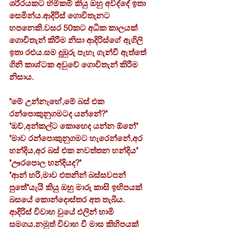
ශරීරයකට හිමිකම් කියු ඔහු අවිද්දේ ඉතා 
සෙමින්ය.ආදිරිස් ගොවිතැනට 
හපනෙකි.වසර 50කට අධික කාලයක් 
ගොවිතැන් කිරීම නිසා ආදිරිස්ගේ ඇගිලි 
ඉතා රළුය.සම දුඹුරු පැහැ ගැන්වී ඇත්තේ 
ගිනි කාශ්ටක අවුවේ ගොවිතැන් කිරීම 
නිසාය.
"මේ උන්නැහේ,මේ බස් එක 
රන්පොකුනුගමටද යන්නේ?"
"ඔව්,අන්කල්ට කොහෙද යන්න ඕනේ"
"මාව රන්පොකුනුගමට හැරෙන්නේ,අර 
හන්දිය,අර බස් එක නවත්තන හන්දිය"
"ඌරපොල හන්දියද?"
"ආන් හරි,මාව එතනින් බස්සවපන් 
පුතේ"යැයි කියු ඔහු මාරු කාසි ඉහිපයක් 
බසයේ කොන්දොස්තර අත තැබීය.
ආදිරිස් විවාහ වුයේ එලින් හාමි 
සමගය.නමුත් විවාහ වී මාස කිහිපයක් 