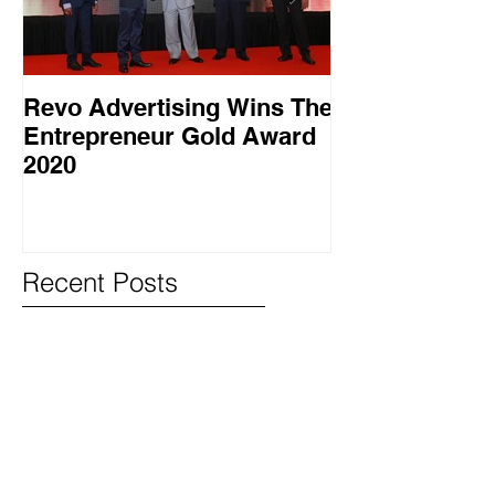
Revo Advertising Wins The
Glory Swim 
Entrepreneur Gold Award
සාර්ථක ප්‍රවර්
2020
වැඩසටහනක් සම
Recent Posts