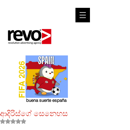
FIFA 2026
buena suerte españa
ආදිරිස්ගේ සෙනෙහස
Rated NaN out of 5 stars.