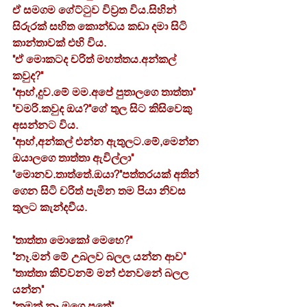
ඒ සමගම ගේට්ටුව විව්‍රත විය.සිහින් 
සිරුරක් සහිත කොන්ඩය කඩා දමා සිටි 
කාන්තාවක් එහි විය.
"ඒ මොකටද චරිත් මහත්තය.අන්කල් 
කවුද?"
"ආහ්,දුව.මේ මම.අපේ පුතාලගෙ තාත්තා"
"චමරි.කවුද ඔය?"ගේ තුල සිට කිසිවෙකු 
අසන්නට විය.
"ආහ්,අන්කල් එන්න ඇතුලට.මේ,මෙන්න 
ඔයාලගෙ තාත්තා ඇවිල්ලා"
"මොනව.තාත්තේ.ඔයා?"පත්තරයක් අතින් 
ගෙන සිටි චරිත් පැමින තම පියා නිවස 
තුලට කැන්දවීය.
"තාත්තා මොකෝ මෙහෙ?"
"නෑ.මන් මේ උබලව බලල යන්න ආව"
"තාත්තා කිව්වනම් මන් එනවනේ බලල 
යන්න"
"කමක් නෑ මගෙ පුතේ"