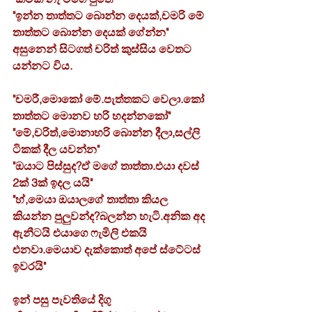
"ඉන්න තාත්තට බොන්න දෙයක්,චමරි මේ 
තාත්තට බොන්න දෙයක් ගේන්න"
අසුනෙන් සිටගත් චරිත් කුස්සිය වෙතට 
යන්නට විය.
"චමරී,මොකෝ මේ.පැත්තකට වෙලා.කෝ 
තාත්තට මොනව හරි හදන්නකෝ"
"මේ,චරිත්,මොනාහරි බොන්න දීලා,සල්ලි 
ටිකක් දීල යවන්න"
"ඔයාට පිස්සුද?ඒ මගේ තාත්තා.එයා දවස් 
2ක් 3ක් ඉදල යයි"
"හ්,මෙයා ඔයාලගේ තාත්තා කියල 
කියන්න පුලුවන්ද?බලන්න හැටි.අනික අද 
ඇනීටයි එයාගෙ ෆැමිලි එකයි 
එනවා.මෙයාව දැක්කොත් අපේ ස්ටේටස් 
ඉවරයි"
ඉන් පසු පැවතියේ දිගු 