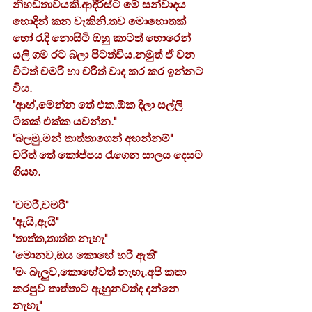
නිහඩතාවයකි.ආදිරිස්ට මේ සන්වාදය 
හොදින් කන වැකිනි.තව මොහොතක් 
හෝ රැදි නොසිටි ඔහු කාටත් හොරෙන් 
යලි ගම රට බලා පිටත්විය.නමුත් ඒ වන 
විටත් චමරි හා චරිත් වාද කර කර ඉන්නට 
විය.
"ආහ්,මෙන්න තේ එක.ඕක දීලා සල්ලි 
ටිකක් එක්ක යවන්න."
"බලමු.මන් තාත්තාගෙන් අහන්නම්"
චරිත් තේ කෝප්පය රැගෙන සාලය දෙසට 
ගියහ.
"චමරී,චමරී"
"ඇයි,ඇයි"
"තාත්ත,තාත්ත නැහැ"
"මොනව,ඔය කොහේ හරි ඇති"
"මං බැලුව,කොහේවත් නැහැ.අපි කතා 
කරපුව තාත්තාට ඇහුනවත්ද දන්නෙ 
නැහැ"