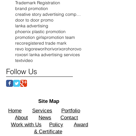
Trademark Registration
brand promotion
creative story advertising company
door to door promo
lanka advertising
phoenix plastic promotion
promotion girls
promotion team
reco
registered trade mark
revo logo
rewo
riho
rivo
rixo
roho
rovo
roxo
sri lanka advertising services
text
video
Follow Us
Site Map
Home
Services
Portfolio
About
News
Contact
Work with Us
Policy
Award
& Certificate