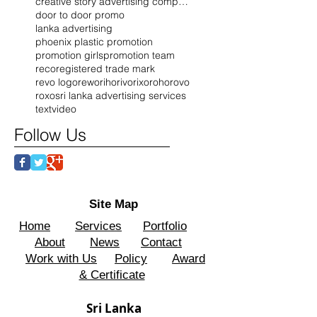
creative story advertising company
door to door promo
lanka advertising
phoenix plastic promotion
promotion girls
promotion team
reco
registered trade mark
revo logo
rewo
riho
rivo
rixo
roho
rovo
roxo
sri lanka advertising services
text
video
Follow Us
Site Map
Home
Services
Portfolio
About
News
Contact
Work with Us
Policy
Award
& Certificate
Sri Lanka