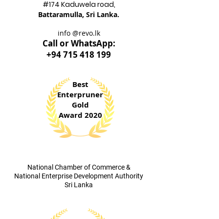
#174 Kadu
wela road,
Battaram
ulla, Sri Lanka.
info @revo.lk
Call o
r WhatsApp:
+94 715 418 199
Best
Enterpruner
Gold
Award 2020
​National Chamber of Commerce &
National Enterprise Development Authority
Sri Lanka