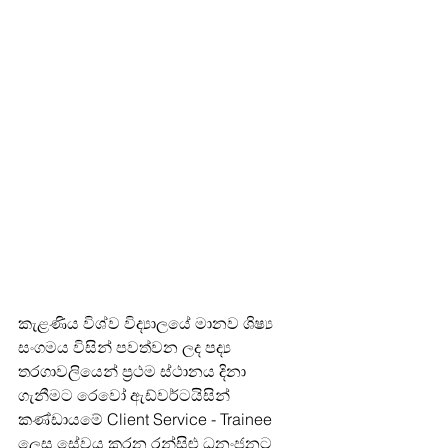
කැළණිය විශ්ව විද්‍යාලයේ මානව ශිෂ්‍ය 
සංගමය විසින් පවත්වන ලද පද්‍ය 
තරගාවලියෙන් ප්‍රථම ස්ථානය දිනා 
ගැනීමට රෙවෝ ඇඩ්වර්ටයිසින් 
කණ්ඩායමේ Client Service - Trainee 
ලෙස සේවය කරන රන්සිළු ධනංජනට 