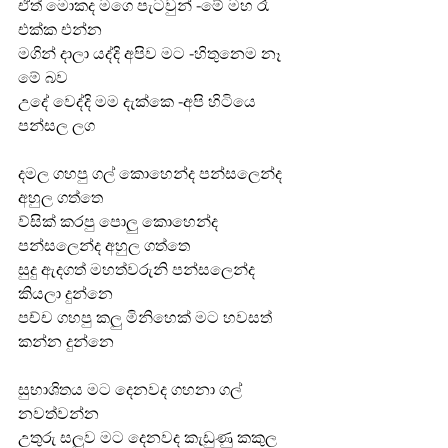
ඒත් මොකද මගෙ පැටවුන් -මේ මහ රෑ 
එක්ක එන්න
මගින් දාලා යද්දි අපිව මට -හිතුනෙම නෑ 
මේ බව
උදේ වෙද්දි මම දැක්කෙ -අපි හිටියෙ 
පන්සල ලග
දමල ගහපු ගල් කොහෙන්ද පන්සලෙන්ද 
අහුල ගත්තෙ
ව්සික් කරපු පොලු කොහෙන්ද 
පන්සලෙන්ද අහුල ගත්තෙ
සුදු ඇදගත් මහත්වරුනි පන්සලෙන්ද 
කියලා දුන්නෙ 
පච්ච ගහපු කලු මිනිහෙක් මට හවසත් 
කන්න දුන්නෙ
සුභාශිතය මට දෙනවද ගහනා ගල් 
නවත්වන්න
උතුරු සලුව මට දෙනවද කැඩුණු කකුල 