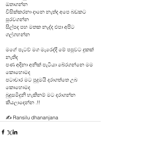
ඔතාගන්න
විසික්කරනා දානෙ නැත්ද අපෙ බඩකට 
පුරවගන්න 
සිල්පද පහ මතක නැද්ද එපා අපිට 
ගල්ගහන්න 
මගේ පැටව් මග මැරෙද්දි මේ පපුවට දුකක් 
නැතිද
පණ අදිනා අනික් පැටියා බේරගන්නෙ මම 
කොහොමද
පටාචාර මට පුදුමයි දරාගත්තෙ උබ 
කොහොමද
බුදුසමිදුනි හැකිනම් මට දරාගන්න 
කියලාදෙන්න .!! 
✍️ Ransilu dhananjana