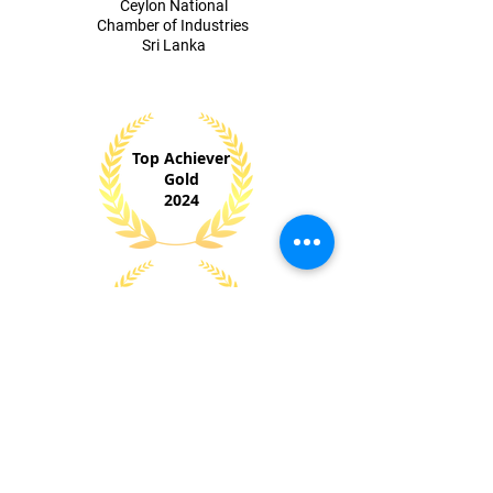
​Ceylon National
Chamber of Industries
Sri Lanka
Top Achiever
Gold
2024
Won 8+
National &
Internationl
Awards