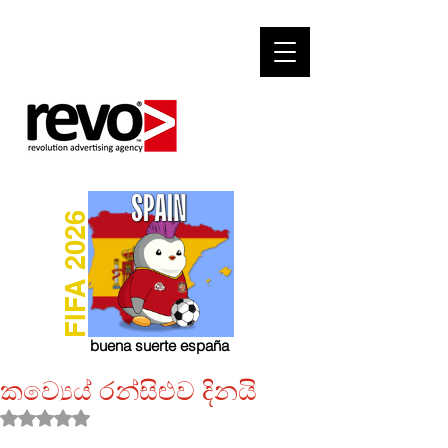
FIFA 2026
buena suerte españa
කව්‍යෙය් රන්සිළුව දිනයි
Rated NaN out of 5 stars.