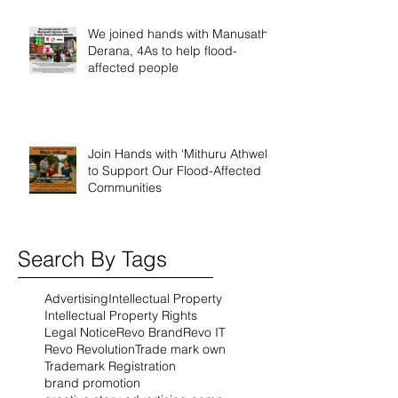
We joined hands with Manusath
Derana, 4As to help flood-
affected people
Join Hands with ‘Mithuru Athwela’
to Support Our Flood-Affected
Communities
Search By Tags
Advertising
Intellectual Property
Intellectual Property Rights
Legal Notice
Revo Brand
Revo IT
Revo Revolution
Trade mark own
Trademark Registration
brand promotion