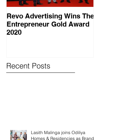
Revo Advertising Wins The
Glory Swim 
Entrepreneur Gold Award
සාර්ථක ප්‍රවර්
2020
වැඩසටහනක් සම
Recent Posts
Lasith Malinga joins Odiliya
Homes & Residencies as Brand