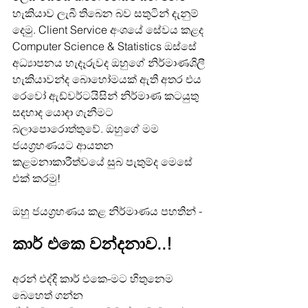
හැකියාව ලැබී තිබෙන බව සතුටින් දැනුම් 
දෙමු. Client Service අංශයේ සේවය කළද 
Computer Science & Statistics ඔස්සේ 
අධ්‍යාපනය හැදෑරුවද ඔහුගේ නිර්මාණශිලී 
හැකියාවන්ද බොහෝමයක් ඇති අතර එය 
රෙවෝ ඇඩ්වර්ටයිසින් නිර්මාණ කටයුතු 
සදහාද යොදා ගැනීමට 
බලාපොරොත්තුවේ. ඔහුගේ මම 
ජයග්‍රහණයට ආයතන 
කළමනාකාරීත්වයේ සුබ පැතුම්ද මෙසේ 
එක් කරමු!
ඔහු ජයග්‍රහණය කළ නිර්මාණය පහතින් -
කාර් එකෙ වන්දනාව..!
අරන් එද්දි කාර් එකෙ-මට හිතුනෙම 
බෙහෙත් ගන්න