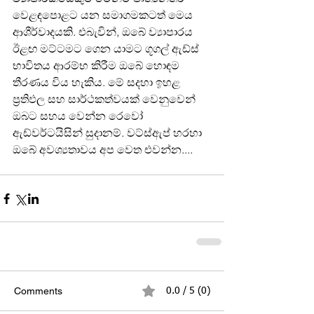
වෙළඳපොළට යන සමාගමකටත් මෙය 
ආශීර්වාදයකි. එබැවින්, ඔබේ ව්‍යාපාරය 
ඊළඟ මට්ටමට ගෙන යාමට ගූගල් ඇඩ්ස් 
භාවිතය ආරම්භ කිරීම ඔබේ හොඳම 
තීරණය විය හැකිය. මේ සදහා ඉහළ 
ප්‍රතිඵල සහ සාර්ථකත්වයක් වෙනුවෙන් 
ඔබට සහය වෙන්න රෙවෝ 
ඇඩ්වර්ටයිසින් සුදානම්. වට්ස්ඇප් හරහා 
ඔබේ අවශ්‍යතාවය අප වෙත එවන්න....
Comments
0.0 / 5 (0)