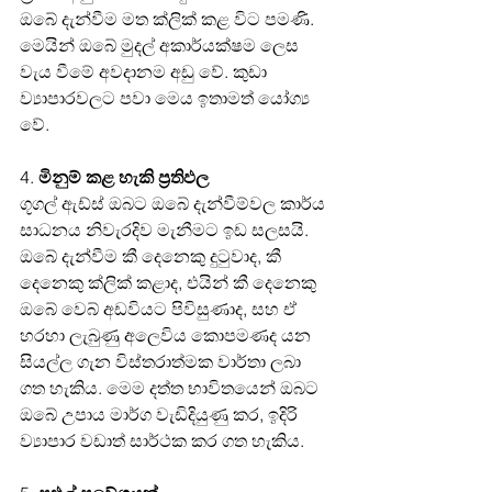
ඔබේ දැන්වීම මත ක්ලික් කළ විට පමණි. 
මෙයින් ඔබේ මුදල් අකාර්යක්ෂම ලෙස 
වැය වීමේ අවදානම අඩු වේ. කුඩා 
ව්‍යාපාරවලට පවා මෙය ඉතාමත් යෝග්‍ය 
වේ.
4. 
මිනුම් කළ හැකි ප්‍රතිඵල
ගූගල් ඇඩ්ස් ඔබට ඔබේ දැන්වීම්වල කාර්ය 
සාධනය නිවැරදිව මැනීමට ඉඩ සලසයි. 
ඔබේ දැන්වීම කී දෙනෙකු දුටුවාද, කී 
දෙනෙකු ක්ලික් කළාද, එයින් කී දෙනෙකු 
ඔබේ වෙබ් අඩවියට පිවිසුණාද, සහ ඒ 
හරහා ලැබුණු අලෙවිය කොපමණද යන 
සියල්ල ගැන විස්තරාත්මක වාර්තා ලබා 
ගත හැකිය. මෙම දත්ත භාවිතයෙන් ඔබට 
ඔබේ උපාය මාර්ග වැඩිදියුණු කර, ඉදිරි 
ව්‍යාපාර වඩාත් සාර්ථක කර ගත හැකිය.