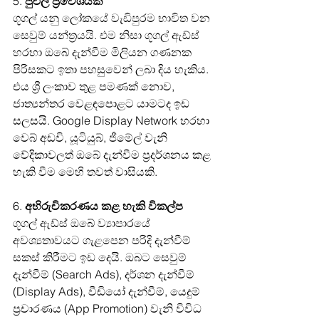
5. 
පුළුල් ප්‍රවේශයක්
ගූගල් යනු ලෝකයේ වැඩිපුරම භාවිත වන 
සෙවුම් යන්ත්‍රයයි. එම නිසා ගූගල් ඇඩ්ස් 
හරහා ඔබේ දැන්වීම මිලියන ගණනක 
පිරිසකට ඉතා පහසුවෙන් ලබා දිය හැකිය. 
එය ශ්‍රී ලංකාව තුළ පමණක් නොව, 
ජාත්‍යන්තර වෙළඳපොළට යාමටද ඉඩ 
සලසයි. Google Display Network හරහා 
වෙබ් අඩවි, යූටියුබ්, ජීමේල් වැනි 
වේදිකාවලත් ඔබේ දැන්වීම ප්‍රදර්ශනය කළ 
හැකි වීම මෙහි තවත් වාසියකි.
6. 
අභිරුචිකරණය කළ හැකි විකල්ප
ගූගල් ඇඩ්ස් ඔබේ ව්‍යාපාරයේ 
අවශ්‍යතාවයට ගැළපෙන පරිදි දැන්වීම් 
සකස් කිරීමට ඉඩ දෙයි. ඔබට සෙවුම් 
දැන්වීම් (Search Ads), දර්ශන දැන්වීම් 
(Display Ads), වීඩියෝ දැන්වීම්, යෙදුම් 
ප්‍රචාරණය (App Promotion) වැනි විවිධ 