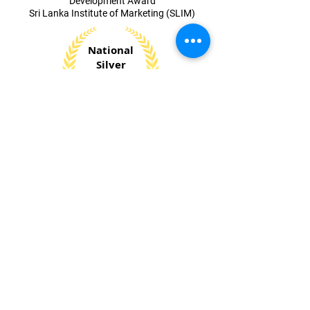
Development Award
Sri Lanka Institute of Marketing (SLIM)
National
Silver
Award 2023
Digital
Technology Sector
Industry
Excellence Awards
​Ceylon National
Chamber of Industries
Sri Lanka