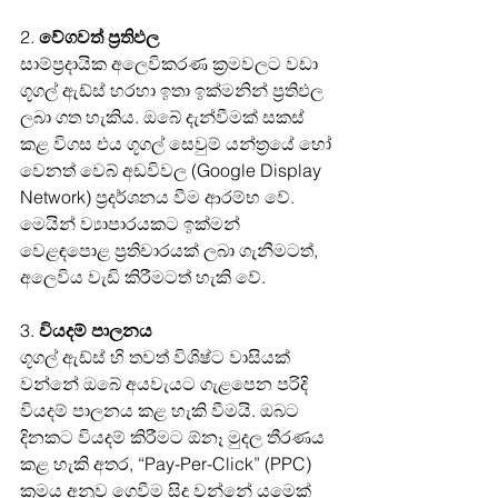
2. 
වේගවත් ප්‍රතිඵල
සාම්ප්‍රදායික අලෙවිකරණ ක්‍රමවලට වඩා 
ගූගල් ඇඩ්ස් හරහා ඉතා ඉක්මනින් ප්‍රතිඵල 
ලබා ගත හැකිය. ඔබේ දැන්වීමක් සකස් 
කළ විගස එය ගූගල් සෙවුම් යන්ත්‍රයේ හෝ 
වෙනත් වෙබ් අඩවිවල (Google Display 
Network) ප්‍රදර්ශනය වීම ආරම්භ වේ. 
මෙයින් ව්‍යාපාරයකට ඉක්මන් 
වෙළඳපොළ ප්‍රතිචාරයක් ලබා ගැනීමටත්, 
අලෙවිය වැඩි කිරීමටත් හැකි වේ.
3. 
වියදම් පාලනය
ගූගල් ඇඩ්ස් හි තවත් විශිෂ්ට වාසියක් 
වන්නේ ඔබේ අයවැයට ගැළපෙන පරිදි 
වියදම් පාලනය කළ හැකි වීමයි. ඔබට 
දිනකට වියදම් කිරීමට ඕනෑ මුදල තීරණය 
කළ හැකි අතර, “Pay-Per-Click” (PPC) 
ක්‍රමය අනුව ගෙවීම සිදු වන්නේ යමෙක් 