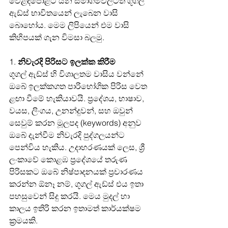
වෙළඳපොළට යන සමාගම්වලටත් ගූගල් 
ඇඩ්ස් භාවිතයෙන් ලැබෙන වාසි 
බොහෝය. මෙම ලිපියෙන් එම වාසි 
කිහිපයක් ගැන විමසා බලමු.
1. 
නිවැරදි පිරිසට ඉලක්ක කිරීම
ගූගල් ඇඩ්ස් හි විශාලතම වාසිය වන්නේ 
ඔබේ ඉලක්කගත පාරිභෝගික පිරිස වෙත 
ළඟා වීමේ හැකියාවයි. ප්‍රදේශය, භාෂාව, 
වයස, ලිංගය, උනන්දුවන්, සහ ඔවුන් 
සෙවුම් කරන මූලපද (keywords) අනුව 
ඔබේ දැන්වීම නිවැරදි පුද්ගලයන්ට 
පෙන්විය හැකිය. උදාහරණයක් ලෙස, ශ්‍රී 
ලංකාවේ කොළඹ ප්‍රදේශයේ තරුණ 
පිරිසකට ඔබේ නිෂ්පාදනයක් ප්‍රචාරණය 
කරන්න ඕනෑ නම්, ගූගල් ඇඩ්ස් එය ඉතා 
පහසුවෙන් සිදු කරයි. මෙය මුදල් හා 
කාලය ඉතිරි කරන ඉතාමත් කාර්යක්ෂම 
ක්‍රමයකි.