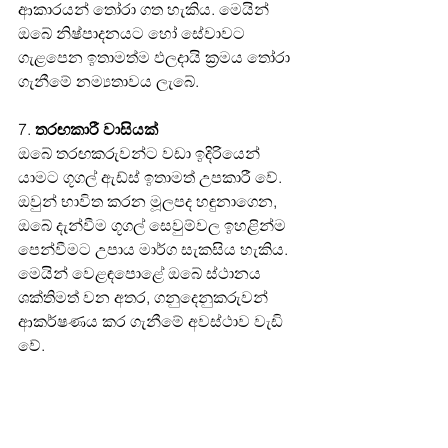
ආකාරයන් තෝරා ගත හැකිය. මෙයින් 
ඔබේ නිෂ්පාදනයට හෝ සේවාවට 
ගැළපෙන ඉතාමත්ම ඵලදායි ක්‍රමය තෝරා 
ගැනීමේ නම්‍යතාවය ලැබේ.
7. 
තරඟකාරී වාසියක්
ඔබේ තරඟකරුවන්ට වඩා ඉදිරියෙන් 
යාමට ගූගල් ඇඩ්ස් ඉතාමත් උපකාරී වේ. 
ඔවුන් භාවිත කරන මූලපද හඳුනාගෙන, 
ඔබේ දැන්වීම ගූගල් සෙවුම්වල ඉහළින්ම 
පෙන්වීමට උපාය මාර්ග සැකසිය හැකිය. 
මෙයින් වෙළඳපොළේ ඔබේ ස්ථානය 
ශක්තිමත් වන අතර, ගනුදෙනුකරුවන් 
ආකර්ෂණය කර ගැනීමේ අවස්ථාව වැඩි 
වේ.