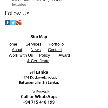
text
video
Follow Us
Site Map
Home
Services
Portfolio
About
News
Contact
Work with Us
Policy
Award
& Certificate
Sri Lanka
#174 Kadu
wela road,
Battaram
ulla, Sri Lanka.
info @revo.lk
Call o
r WhatsApp:
+94 715 418 199