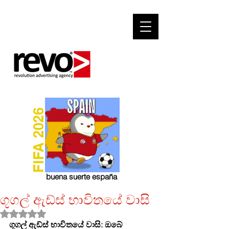
FIFA 2026
buena suerte españa
ගූගල් ඇඩ්ස් භාවිතයේ වාසි
Rated NaN out of 5 stars.
ගූගල් ඇඩ්ස් භාවිතයේ වාසි: ඔබේ 