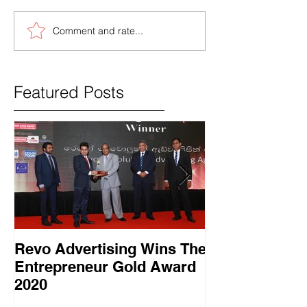
Comment and rate...
Featured Posts
Revo Advertising Wins The
Glory Swim 
Entrepreneur Gold Award
සාර්ථක ප්‍රවර්
2020
වැඩසටහනක් සම