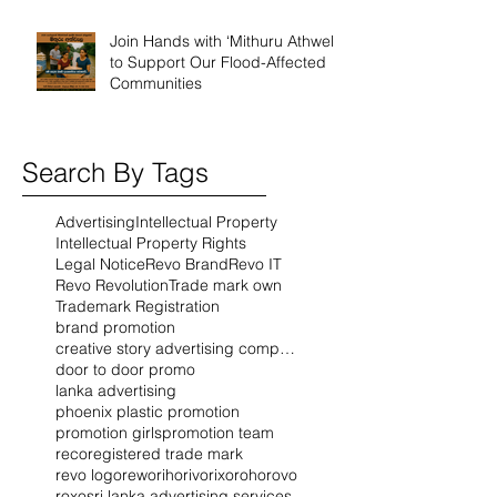
Join Hands with ‘Mithuru Athwela’
to Support Our Flood-Affected
Communities
Search By Tags
Advertising
Intellectual Property
Intellectual Property Rights
Legal Notice
Revo Brand
Revo IT
Revo Revolution
Trade mark own
Trademark Registration
brand promotion
creative story advertising company
door to door promo
lanka advertising
phoenix plastic promotion
promotion girls
promotion team
reco
registered trade mark
revo logo
rewo
riho
rivo
rixo
roho
rovo
roxo
sri lanka advertising services