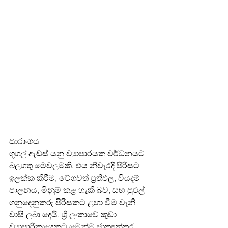
සාරාංශය
ගූගල් ඇඩ්ස් යනු ව්‍යාපාරයක වර්ධනයට 
බලගතු මෙවලමකි. එය නිවැරදි පිරිසට 
ඉලක්ක කිරීම, වේගවත් ප්‍රතිඵල, වියදම් 
පාලනය, මිනුම් කළ හැකි බව, සහ පුළුල් 
ගනුදෙනුකරු පිරිසකට ළඟා වීම වැනි 
වාසි ලබා දෙයි. ශ්‍රී ලංකාවේ කුඩා 
ව්‍යාපාරිකයෙකුට මෙන්ම ජාත්‍යන්තර 