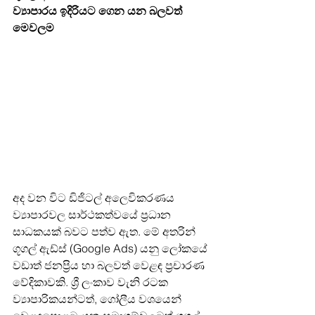
ව්‍යාපාරය ඉදිරියට ගෙන යන බලවත් 
මෙවලම
අද වන විට ඩිජිටල් අලෙවිකරණය 
ව්‍යාපාරවල සාර්ථකත්වයේ ප්‍රධාන 
සාධකයක් බවට පත්ව ඇත. මේ අතරින් 
ගූගල් ඇඩ්ස් (Google Ads) යනු ලෝකයේ 
වඩාත් ජනප්‍රිය හා බලවත් වෙළඳ ප්‍රචාරණ 
වේදිකාවකි. ශ්‍රී ලංකාව වැනි රටක 
ව්‍යාපාරිකයන්ටත්, ගෝලීය වශයෙන් 