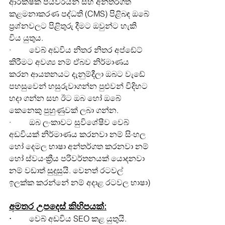
ආරක්ෂක පියවරයන් සහ අන්තර්ගත 
කළමනාකරණ පද්ධති (CMS) පිළිබඳ ඔබේ 
ප්‍රශ්නවලට පිළිතුරු දීමට ඔවුන්ට හැකි 
විය යුතුය.
·         වෙබ් අඩවිය නිතර නිතර අප්ඩේට් 
කිරීමට අවශ්‍ය නම් ඒබව නිර්මාණය 
කරන ආයතනයට දැනුම්දීලා ඔබට වැඩේ 
පහසුවෙන් හසුරුවාගන්න පුළුවන් විදිහට 
හදා ගන්න සහ ඊට ඔබ හෝ ඔබේ 
කෙනෙකු පුහුණුවක් ලබා ගන්න.
·         ඔබ ලංකාවට සුවිශේෂීව වෙබ් 
අඩවියක් නිර්මාණය කරනවා නම් සිංහල 
හෝ දෙමල භාෂා අන්තර්ගත කරනවා නම් 
හෝ ස්වයංක්‍රීය පරිවර්තනයක් යොදනවා 
නම් වඩාත් සුදුසුයි. වෙනත් රටවල් 
ඉලක්ක කරන්නේ නම් අදාළ රටවල භාෂා)
අමතර උපදෙස් කිහිපයක්:
·       
  වෙබ් අඩවිය SEO කළ යුතුයි. 