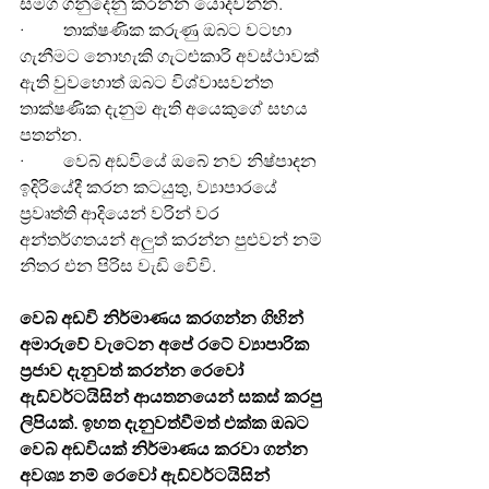
සමග ගනුදෙනු කරන්න යොදවන්න.
·         තාක්ෂණික කරුණු ඔබට වටහා 
ගැනීමට නොහැකි ගැටළුකාරි අවස්ථාවක් 
ඇති වුවහොත් ඔබට විශ්වාසවන්ත 
තාක්ෂණික දැනුම ඇති අයෙකුගේ සහය 
පතන්න.
·         වෙබ් අඩවියේ ඔබේ නව නිෂ්පාදන 
ඉදිරියේදී කරන කටයුතු, ව්‍යාපාරයේ 
ප්‍රවෘත්ති ආදියෙන් වරින් වර 
අන්තර්ගතයන් අලුත් කරන්න පුළුවන් නම් 
නිතර එන පිරිස වැඩි වෙිවි.
වෙබ් අඩවි නිර්මාණය කරගන්න ගිහින් 
අමාරුවේ වැටෙන අපේ රටේ ව්‍යාපාරික 
ප්‍රජාව දැනුවත් කරන්න රෙවෝ 
ඇඩ්වර්ටයිසින් ආයතනයෙන් සකස් කරපු 
ලිපියක්. ඉහත දැනුවත්වීමත් එක්ක ඔබට 
වෙබ් අඩවියක් නිර්මාණය කරවා ගන්න 
අවශ්‍ය නම් රෙවෝ ඇඩ්වර්ටයිසින් 