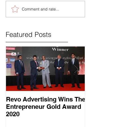
Comment and rate...
Featured Posts
Revo Advertising Wins The
Glory Swim 
Entrepreneur Gold Award
සාර්ථක ප්‍රවර්
2020
වැඩසටහනක් සම