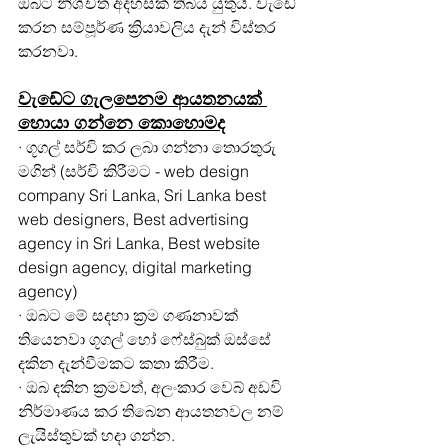
ඔබට නිශ්චිත අදහසක් තිබිය යුතුයි. වැඩේ 
කරන සම්පූර්ණ ක්‍රියාවලිය දැන් විස්තර 
කරනවා.
වැඩේට ගැලපෙනම ආයතනයක් 
හොයා ගන්නෙ කොහොමද
· ගූගල් සර්චි කර ලබා ගන්නා තොරතුරු 
මගින් (සර්චි කිරීමට - web design 
company Sri Lanka, Sri Lanka best 
web designers, Best advertising 
agency in Sri Lanka, Best website 
design agency, digital marketing 
agency)
· ඔබට මේ සදහා ක්‍රම ගණනාවක් 
තියෙනවා ගූගල් හෝ ෆේස්බුක් ඔස්සේ 
දකින දැන්වීමකට කතා කිරීම.
· ඔබ දකින ක්‍රමවත්, අලංකාර වෙබ් අඩවි 
නිර්මාණය කර තිබෙන ආයතනවල නම් 
ලැයිස්තුවක් හදා ගන්න.