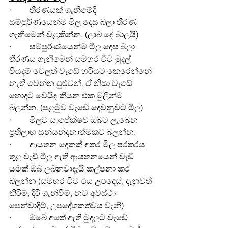
·         තීරණයක් ගැනීමේදී 
සම්පුර්ණයෙන්ම මිල දෙස බලා තීරණ 
ගැනීමෙන් වළකින්න. (ලාබ දේ බාලයි)
·         සම්පුර්ණයෙන්ම මිල දෙස බලා 
තීරණය ගැනීමෙන් සමහර විට මුදල් 
වියදම් වෙලත් වැඩේ හරියට කෙරෙන්නේ 
නැති වෙන්න පුළුවන්. ඒ නිසා වැඩේ 
හොදට වෙයිද කියන එක මුලින්ම 
බලන්න. (පළමුව වැඩේ දෙවනුවට මිල)
·         මිලට සාපේක්ෂව ඔබට ලැබෙන 
ප්‍රතිලාභ සන්සන්දනාත්මකව බලන්න.
·         ආයතන දෙකක් අතර මිල පරතරය 
තුළ වැඩි මිල ඇති ආයතනයෙන් වැඩි 
යමක් ඔබ ලබනවාදැයි කල්පනා කර 
බලන්න (සමහර විට එය උපදෙස්, දැනුවත් 
කිරීම්, දිරි ගැන්වීම්, නව අවස්ථා 
පෙන්වාදීම්, උපදේශකත්වය වැනි)
·         ඔබේ අතේ ඇති මුදලට වැඩේ 