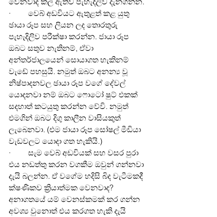
වෙනවාද කල් ඇතිව පැහැදිලිව දැනගන්න.
·         වෙබ් අඩවියට ඇතුළත් කළ යුතු 
ඡායා රූප සහ ලියන ලද තොරතුරු 
පැහැදිලිව පරීක්ෂා කරන්න. ජායා රූප 
ඔබට සතුව නැතිනම්, ඒවා 
අන්තර්ජාලයෙන් සොයාගත හැකිනම් 
වැඩේ පහසුයි. නමුත් ඔබට අනන්‍ය වූ 
නිෂ්පාදනවල ඡායා රූප වගේ දේවල් 
යොදනවා නම් ඔබට ෆොටෝ ෂුට් එකක් 
සදහාත් කටයුතු කරන්න වේවි. නමුත් 
එමගින් ඔබට දිගු කාලීන වාසියකුත් 
ලැබෙනවා. (එම ජායා රූප සෝෂල් මීඩියා 
වැඩවලට යොදා ගත හැකියි.)
·         සැම වෙබ් අඩවියක් සහ වසර පුරා 
එය නඩත්තු කරන වගකීම ඔවුන් ගන්නවා 
දැයි බලන්න. ඒ වගේම හදිසි බිද වැටීමකදී 
ක්ෂණිකව ක්‍රියාත්මක වෙනවාද? 
අනාගතයේ යම් වෙනස්කමක් කර ගන්න 
අවශ්‍ය වුනොත් එය කරගත හැකි දැයි 