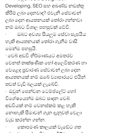
Developing, SEO සහ අඛණ්ඩ නඩත්තු 
කිරීම් ලබා දෙනවාද? එවැනි සේවාවන් 
ලබා දෙන ආයතනයක් තෝරා ගන්නවා 
නම් ඔබට විශාල පහසුවක් වේවි.
·         ඔබට අවශ්‍ය සියලුම සේවා සැපයිය 
හැකි ආයතනයක් තෝරා ගැනීම වාසි 
මෙන්ම පහසුයි.
· වෙබ් අඩවි නිර්මාණයට අමතරව 
වෙනත් තාක්ෂණික හෝ අලෙවිකරණ හා 
වෙළෙද ප්‍රචාරණ සේවාවන් ලබා දෙන 
ආයතනයක් නම් ඔබේ ව්‍යාපාරයට එයින් 
තවත් වැඩි බලයක් ලැබේවි.
·  ඔවුන් පෙන්වන ටෙම්ප්ලේට් හෝ 
විශේෂයෙන්ම ඔබට සාදන වෙබ් 
අඩවියක් නම් වෙනස්කම් කළ හැකි 
නොහැකි සීමාවන් ගැන දැනුවත් වෙලා 
වැඩ කරන්න ගන්න.
·         කොපමණ කාලයක් වැඩේට ගත 