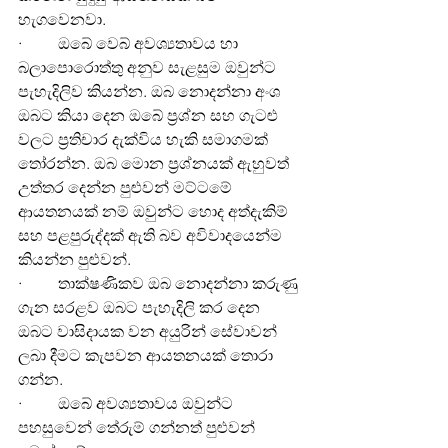
හැගවෙනවා.
·         ඔබේ වෙබ් අවශ්‍යතාවය හා 
බලාපොරොත්තු අනුව සැළසුම ඔවුන්ට 
පැහැදිලිව කියන්න. ඔබ නොදන්නා අංශ 
ඔබට කියා දෙන ඔබේ ප්‍රශ්න සහ ගැටළු 
වලට ප්‍රතිචාර දැක්විය හැකි සමාගමක් 
තෝරන්න. ඔබ මොන ප්‍රශ්නයක් ඇහුවත් 
උත්තර දෙන්න පුළුවන් මට්ටමේ 
ආයතනයක් නම් ඔවුන්ට හොද අත්දැකිම් 
සහ පළපුරුද්දක් ඇති බව අවිවාදයෙන්ම 
කියන්න පුළුවන්.
·         තාක්ෂණිකව ඔබ නොදන්නා කරුණු 
ගැන සරළව ඔබට පැහැදිලි කර දෙන 
ඔබට වාසිදායක වන අයුරින් සේවාවන් 
ලබා දීමට කැපවන ආයතනයක් තොරා 
ගන්න.
·         ඔබේ අවශ්‍යතාවය ඔවුන්ට 
පහසුවෙන් තේරුම් ගන්නත් පුළුවන් 