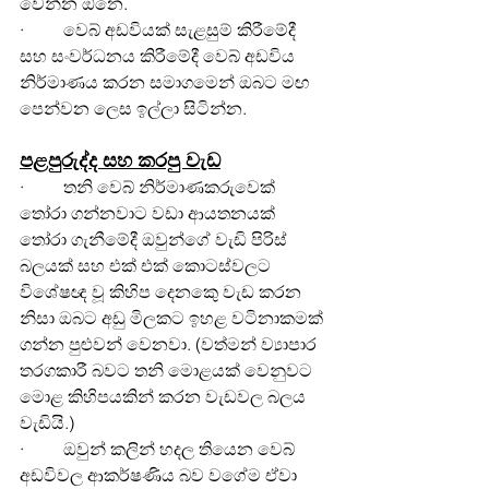
වෙන්න ඕනෙ.
·         වෙබ් අඩවියක් සැළසුම් කිරීමේදී 
සහ සංවර්ධනය කිරීමේදී වෙබ් අඩවිය 
නිර්මාණය කරන සමාගමෙන් ඔබට මඟ 
පෙන්වන ලෙස ඉල්ලා සිටින්න.
පළපුරුද්ද සහ කරපු වැඩ
·         තනි වෙබ් නිර්මාණකරුවෙක් 
තෝරා ගන්නවාට වඩා ආයතනයක් 
තෝරා ගැනීමේදී ඔවුන්ගේ වැඩි පිරිස් 
බලයක් සහ එක් එක් කොටස්වලට 
විශේෂඥ වූ කිහිප දෙනකෙු වැඩ කරන 
නිසා ඔබට අඩු මිලකට ඉහළ වටිනාකමක් 
ගන්න පුළුවන් වෙනවා. (වත්මන් ව්‍යාපාර 
තරගකාරී බවට තනි මොළයක් වෙනුවට 
මොළ කිහිපයකින් කරන වැඩවල බලය 
වැඩියි.)
·         ඔවුන් කලින් හදල තියෙන වෙබ් 
අඩවිවල ආකර්ෂණිය බව වගේම ඒවා 