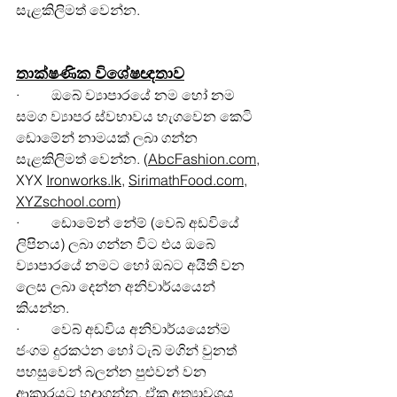
සැළකිලිමත් වෙන්න.
තාක්ෂණික විශේෂඥතාව
·         ඔබේ ව්‍යාපාරයේ නම හෝ නම 
සමග ව්‍යාපර ස්වභාවය හැගවෙන කෙටි 
ඩොමේන් නාමයක් ලබා ගන්න 
සැළකිලිමත් වෙන්න. (
AbcFashion.com
, 
XYX 
Ironworks.lk
, 
SirimathFood.com
, 
XYZschool.com
)
·         ඩොමේන් නේම් (වෙබ් අඩවියේ 
ලිපිනය) ලබා ගන්න විට එය ඔබේ 
ව්‍යාපාරයේ නමට හෝ ඔබට අයිති වන 
ලෙස ලබා දෙන්න අනිවාර්යයෙන් 
කියන්න.
·         වෙබ් අඩවිය අනිවාර්යයෙන්ම 
ජංගම දුරකථන හෝ ටැබ් මගින් වුනත් 
පහසුවෙන් බලන්න පුළුවන් වන 
ආකාරයට හදාගන්න. ඒක අත්‍යාවශය 