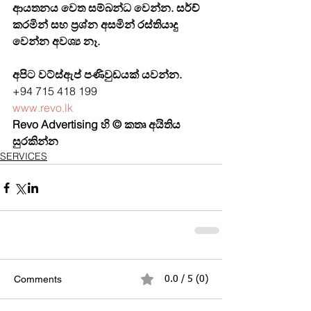
ආයතනය වෙත සම්බන්ධ වෙන්න. සර්ච් 
කරමින් සහ ප්‍රශ්න අසමින් රස්තියාදු 
වෙන්න අවශ්‍ය නෑ. 
අපිට වට්ස්ඇප් පණිවුඩයක් යවන්න.
+94 715 418 199
www.revo.lk
Revo Advertising හි © කතෘ අයිතිය 
සුරකින්න
SERVICES
Comments
0.0 / 5 (0)