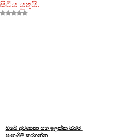
සිටිය යුතුයි.
Rated NaN out of 5 stars.
ඔබේ අවශ්‍යතා සහ ඉලක්ක ඔබම 
පැහැදිලි කරගන්න