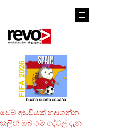
FIFA 2026
buena suerte españa
වෙබ් අඩවියක් හදාගන්න
කලින් ඔබ මේ දේවල් දැන