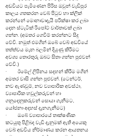
අඩවියට පැමිණෙන පිරිස ඔවුන් වැඩිපුර 
කාලය ගතකරන වෙබ් පිටුව හා ක්ලික් 
කරන්නේ මොනාවාදැයි පරික්ෂා කර ලබා 
දෙන ස්ටැටික් රිපෝට් වාර්තාවක් ලබා 
ගන්න. (අමතර ගෙවීම් කරන්නට සිදු 
වේවි. නමුත් එමගින් ඔබේ වෙබ් අඩවියේ 
තත්ත්වය මැන බලමින් දියුණු කිරීමට 
අවශ්‍ය තොරතුරු ඔබට සිතා ගන්න පුළුවන් 
වේවි.)
·         ඊමේල් ලිපිනය සදහන් කිරීම මගින් 
අමතර වාසි ගන්න පුළුවන්. (ටෙන්ටර්, 
නව ඇණවුම්, නව ව්‍යාපාරික අවස්ථා, 
ව්‍යාපාරික හවුල්කරුවන් හා 
ගනුදෙනුකරුවන් සොයා ගැනීමට, 
යෝජනා අදහස් දැනගැනීමට)
·         ඔබේ ව්‍යාපාරයේ තාක්ෂණික 
කටයුතු පිළිබද වැඩි දැනුමක් ඇති අයෙකු 
වෙබ් අඩවිය නිර්මාණය කරන ආයතනය 