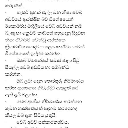
කරුණක්.
·         හැකර් ප්‍රහාර එල්ල වන නිසා වෙබ් 
අඩවියේ ආරක්ෂිත බව විශේෂයෙන් 
ඊකොමර්ස් මාදිලියේ වෙබ් අඩවියක් නම් 
බැංකු හා ක්‍රෙඩිට් කාඩ්පත් ගනුදෙනු සිදුවන 
නිසා ඒවාටම වෙන්වූ ආරක්ෂක 
ක්‍රියාමාර්ග යොදවන ලෙස කණ්ඩායමෙන් 
විශේෂයෙන් ඉල්ලීම් කරන්න.
·         ඔබේ ව්‍යාපාරයේ සමාජ ජාලා පිටු 
සියල්ල වෙබ් අඩවිය හා සම්බන්ධ 
කරන්න.
·         ඔබ ලබා දෙන තොරතුරු නිර්මාණය 
කරන ආයතනය නිවැරදිව ඇතුළත් කර 
ඇති දැයි බලන්න.
·         වෙබ් අඩවිය නිර්මාණය කරන්නෙ 
කුමන තාක්ෂණයක් පදනම් කරගෙනද 
කියල ඔබ දැන සිටිය යුතුයි.
·         වෙබ් අඩවි සත්කාරකත්වය, 