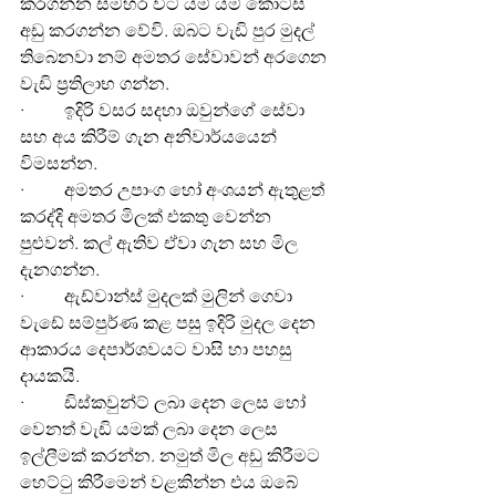
කරගන්න සමහර විට යම් යම් කොටස් 
අඩු කරගන්න වේවි. ඔබට වැඩි පුර මුදල් 
තිබෙනවා නම් අමතර සේවාවන් අරගෙන 
වැඩි ප්‍රතිලාභ ගන්න.
·         ඉදිරි වසර සදහා ඔවුන්ගේ සේවා 
සහ අය කිරීම් ගැන අනිවාර්යයෙන් 
විමසන්න.
·         අමතර උපාංග හෝ අංශයන් ඇතුළත් 
කරද්දි අමතර මිලක් එකතු වෙන්න 
පුළුවන්. කල් ඇතිව ඒවා ගැන සහ මිල 
දැනගන්න.
·         ඇඩ්වාන්ස් මුදලක් මුලින් ගෙවා 
වැඩේ සම්පුර්ණ කළ පසු ඉදිරි මුදල දෙන 
ආකාරය දෙපාර්ශවයට වාසි හා පහසු 
දායකයි.
·         ඩිස්කවුන්ට් ලබා දෙන ලෙස හෝ 
වෙනත් වැඩි යමක් ලබා දෙන ලෙස 
ඉල්ලීමක් කරන්න. නමුත් මිල අඩු කිරීමට 
හෙට්ටු කිරීමෙන් වළකින්න එය ඔබේ 