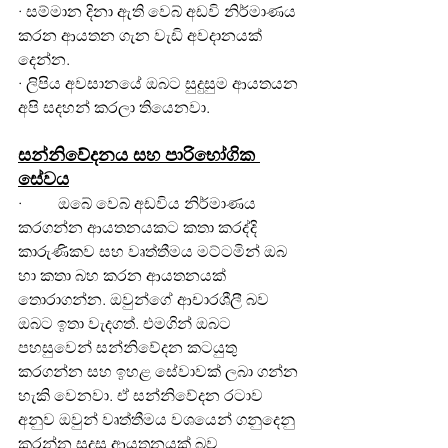
· සම්මාන දිනා ඇති වෙබ් අඩවි නිර්මාණය 
කරන ආයතන ගැන වැඩි අවදානයක් 
දෙන්න.
· ලිපිය අවසානයේ ඔබට සුදුසුම ආයතයන 
අපි සදහන් කරලා තියෙනවා.
සන්නිවේදනය සහ පාරිභෝගික 
සේවය
·         ඔබේ වෙබ් අඩවිය නිර්මාණය 
කරගන්න ආයතනයකට කතා කරද්දි 
කාරුණිකව සහ වෘත්තීමය මට්ටමින් ඔබ 
හා කතා බහ කරන ආයතනයක් 
තොරාගන්න. ඔවුන්ගේ ආචාරශීලී බව 
ඔබට ඉතා වැදගත්. එමගින් ඔබට 
පහසුවෙන් සන්නිවේදන කටයුතු 
කරගන්න සහ ඉහළ සේවාවක් ලබා ගන්න 
හැකි වෙනවා. ඒ සන්නිවේදන රටාව 
අනුව ඔවුන් වෘත්තීමය වශයෙන් ගනුදෙනු 
කරන්න සුදුසු ආයතනයක් බව 