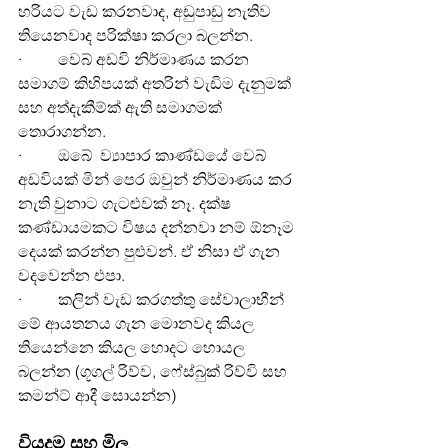
හරියට වැඩ කරනවාද, අඩුපාඩු නැතිව 
තියෙනවාද පරික්ෂා කරලා බලන්න.
·         වෙබ් අඩවි නිර්මාණය කරන 
සමාගම් කිහිපයක් අතරින් වැඩිම දැනුමක් 
සහ අත්දැකීම්ක් ඇති සමාගමක් 
තොරාගන්න.
·         ඔබේ  ව්‍යාපාර කාණ්ඩයේ වෙබ් 
අඩවියක් මින් පෙර ඔවුන් නිර්මාණය කර 
නැති වුනාට ගැටළුවක් නෑ. දක්ෂ 
කණ්ඩායමකට විෂය දන්නවා නම් ඕනෑම 
දෙයක් කරන්න පුළුවන්. ඒ නිසා ඒ ගැන 
වදවෙන්න එපා.
·         කලින් වැඩ කරගත්තු සේවාලාභීන් 
මේ ආයතනය ගැන මොනවද කියල 
තියෙන්නෙ කියල හොදට හොයල 
බලන්න (ගූගල් රිව්ව, ෆේස්බුක් රිව්වි සහ 
කමන්ට් ආදී සොයන්න)
වියදම සහ මිල