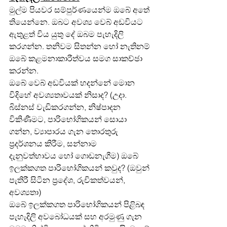
මුල්ම පියවර සම්පුර්ණයෙන්ම ඔබේ අතේ 
තියෙන්නෙ. ඔබට අවශ්‍ය වෙබ් අඩවියට 
ඇතුළත් විය යුතු දේ ඔබම පැහැදිලි 
කරගන්න. තනිවම සිතන්න හෝ නැතිනම් 
ඔබේ කළමනාකාරීත්වය සමග සාකච්ඡා 
කරන්න.
ඔබේ වෙබ් අඩවියක් හදන්නේ මොන 
විදිහේ අවශ්‍යතාවයක් නිසාද? (උදා. 
බිස්නස් වැඩිකරගන්න, නිෂ්පාදන 
විකිණීමට, පාරිභෝගිකයන් සොයා 
ගන්න, ව්‍යාපාරය ගැන තොරතුරු 
ප්‍රදර්ශනය කිරීම, සන්නාම 
දැනුවත්භාවය හෝ ගොඩනැගීම) ඔබේ 
ඉලක්කගත පාරිභෝගිකයන් කවුද? (ඔවුන් 
පැතිරී සිටින ප්‍රදේශ, රුචිකත්වයන්, 
අවශ්‍යතා)
ඔබේ ඉලක්කගත පාරිභෝගිකයන් පිළිබඳ 
පැහැදිලි අවබෝධයක් සහ අරමුණු ගැන 