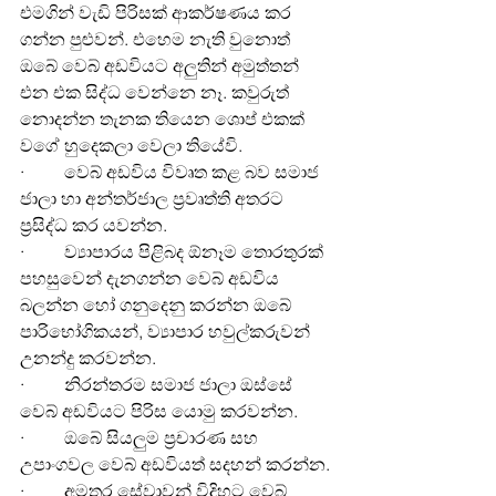
එමගින් වැඩි පිරිසක් ආකර්ෂණය කර 
ගන්න පුළුවන්. එහෙම නැති වුනොත් 
ඔබේ වෙබ් අඩවියට අලුතින් අමුත්තන් 
එන එක සිද්ධ වෙන්නෙ නෑ. කවුරුත් 
නොදන්න තැනක තියෙන ශොප් එකක් 
වගේ හුදෙකලා වෙලා තියේවි.
·         වෙබ් අඩවිය විවෘත කළ බව සමාජ 
ජාලා හා අන්තර්ජාල ප්‍රවෘත්ති අතරට 
ප්‍රසිද්ධ කර යවන්න.
·         ව්‍යාපාරය පිළිබද ඕනෑම තොරතුරක් 
පහසුවෙන් දැනගන්න වෙබ් අඩවිය 
බලන්න හෝ ගනුදෙනු කරන්න ඔබේ 
පාරිභෝගිකයන්, ව්‍යාපාර හවුල්කරුවන් 
උනන්දු කරවන්න.
·         නිරන්තරම සමාජ ජාලා ඔස්සේ 
වෙබ් අඩවියට පිරිස යොමු කරවන්න.
·         ඔබේ සියලුම ප්‍රචාරණ සහ 
උපාංගවල වෙබ් අඩවියත් සදහන් කරන්න.
·         අමතර සේවාවන් විදිහට වෙබ් 