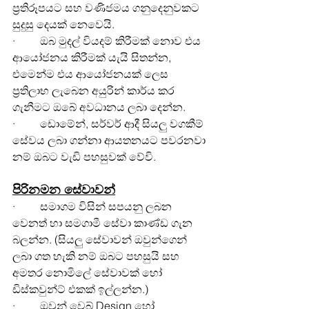
ප්‍රතිරූපයට සහ වණිජමය ගනුදෙනුවකට 
සුදුසු දෙයක් නෙවෙයි.
·         ඔබ මුදල් වියදම් කිරීමක් නොව එය 
ආයෝජනය කිරීමක් යැයි සිතන්න, 
එමෙන්ම එය ආයෝජනයක් ලෙස 
ප්‍රතිලාභ ලැබෙන අයුරින් කාර්ය කර 
ගැනීමට ඔබේ අවධානය ලබා දෙන්න.
·         ඩොමේන්, සර්වර් ආදී සියලු වගකීම් 
සේවය ලබා ගන්නා ආයතනයට පවරනවා 
නම් ඔබට වැඩි පහසුවක් වේවි.
පිරිනමන සේවාවන්
·         සමාගම විසින් සපයනු ලබන 
වෙනත් හා සමගාමී සේවා කාණ්ඩ ගැන 
බලන්න. (සියලු සේවාවන් ඔවුන්ගෙන් 
ලබා ගත හැකි නම් ඔබට පහසුයි සහ 
අමතර නොමිලේ සේවාවක් හෝ 
ඩිස්කවුන්ට් එකක් ඉල්ලන්න.)
·         ඔවුන් වෙබ් Design හෝ 