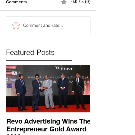
Comments
0.0 / 5 (0)
Comment and rate...
Featured Posts
Revo Advertising Wins The
Glory Swim 
Entrepreneur Gold Award
සාර්ථක ප්‍රවර්