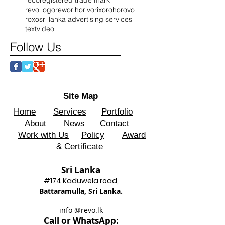
revo logo
rewo
riho
rivo
rixo
roho
rovo
roxo
sri lanka advertising services
text
video
Follow Us
Site Map
Home
Services
Portfolio
About
News
Contact
Work with Us
Policy
Award
& Certificate
Sri Lanka
#174 Kadu
wela road,
Battaram
ulla, Sri Lanka.
info @revo.lk
Call o
r WhatsApp: