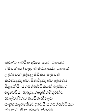
බෞද්ධ ආර්ථික දර්ශනයෙහි ධනයට 
හිමිවන්නේ වැදගත් ස්ථානයකි. ධනයේ 
උදව්වෙන් පුද්ගල ඡීවිතය සැපවත් 
කරගතයුතු බව, පිනවියුතු බව බුදුසමය 
පිළිගනියි. යහපත්ආර්ථිකයක් ඇත්තාට 
දෙමව්පිය, අඹුදරු,නෑදෑහිතමිතුරන්ට, 
අසල්වාසීන්ට තමසිතැඟිලෙස 
සංග්‍රහකළහැකිබවදක්වයි.යහපත්ආර්ථිකය
ක්නොමැති නැත්තාට, නිතරම 