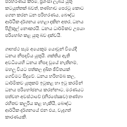
පරිහරණය කිරීම, ප්‍රශංසා ලැබිය යුතු 
කටයුත්තක් බවත්, තණ්හාව පෙරටු කොට 
ගෙන කරන ධන පරිහරණය, බෞද්ධ 
ආර්ථික දර්ශනය හෙළා දකින අතර, ධනය 
පිළිකුල් නොකරයි. ධනය ධාර්මිකව උපයා 
පරිභෝග කළ යුතු බව දක්වයි.
ගෘහස්ථ සෑම අයෙකුම යොවුන් වියේදී 
ධනය නිපදවිය යුතුයි. ශක්තිය ඇති 
අවධියෙහි ධනය නිපද වූයේ නැතිනම්, 
මහලු වියට පත්කල දුඛිත ඡීවිතයක් 
ගෙවිමට සිදුවේ. ධනය හරිහම්බ කල, 
ධාර්මිකව යුතුකම් ඉටුකළ හා ඉටු කරමින් 
ධනය පරිභෝඡනය කරන්නාට, මරණයට 
පත්වන අවස්ථාවේ (නිරපේක්‍ෂව) තණ්හා 
රහිතව කලුරිය කළ හැකියි, බෞද්ධ 
ආර්ථික දර්ශනයේ එන එය, වැදගත් 
කාරණයකි.