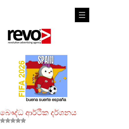
FIFA 2026
buena suerte españa
බෞද්ධ ආර්ථික දර්ශනය
Rated NaN out of 5 stars.