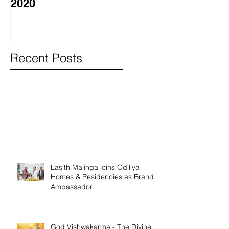
2020
වැඩසටහනක් සම
Recent Posts
Lasith Malinga joins Odiliya
Homes & Residencies as Brand
Ambassador
God Vishwakarma - The Divine