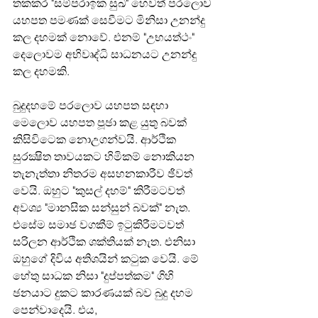
තකකර "සම්පරාඉක සුඛ" හෙවත් පරලොව 
යහපත පමණක් සෙවීමට මිනිසා උනන්දු 
කල දහමක් නොවේ. එනම් "උභයත්ථං" 
දෙලොවම අභිවෘද්ධි සාධනයට උනන්දු 
කල දහමකි.
බුදුදහමේ පරලොව යහපත සඳහා 
මෙලොව යහපත පූඡා කළ යුතු බවක් 
කිසිවිටෙක නොඋගන්වයි. ආර්ථික 
සුරක්‍ෂිත තාවයකට හිමිකම් නොකියන 
තැනැත්තා නිතරම අසහනකාරීව ඡීවත් 
වෙයි. ඔහුට "කුසල් දහම්" කිරීමටවත් 
අවශ‍්‍ය "මානසික සන්සුන් බවක්" නැත. 
එසේම සමාඡ වගකීම් ඉටුකිරීමටවත් 
සරිලන ආර්ථික ශක්තියක් නැත. එනිසා 
ඔහුගේ දිවිය අතිශයින් කටුක වෙයි. මේ 
හේතු සාධක නිසා "දුප්පත්කම" ගිහි 
ඡනයාට දුකට කාරණයක් බව බුදු දහම 
පෙන්වාදෙයි. එය,