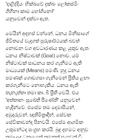
"දාළිද්දියං භික්‍ඛවේ දුක්ඛං ලෝකස්මිං 
ගිහීනා කාම භෝගිනෝ"
යනුවෙන් දක්වා ඇත.
මෙයින් අදහස් වන්නේ, ධනය මිනිසාගේ 
ඡීවිතයේ වැදගත් පුරුෂාර්ථයක් බවත් 
නොවන වග අවධාරණය කළ යුතුව ඇත. 
ධනය නිෂ්ටාවක් (Goal) නොව, යම් 
නිෂ්ටාවක් සාධනය කර ගැනීමට ඇති 
මාධ්‍යයක් (Means) පමණි. හුදු ධනය 
පමණක් ගොඩගසා ගැනීමෙන් ප්‍රීතිය ළඟා 
කරගැනීමට නොහැකිය. ධනය ඇති 
තැනැත්තා තමා කා, බී ප්‍රීති වෙයි. එය 
"අත්තානං සුඛේති පීණේති" යනුවෙන් 
හැඳින්වේ. එසේම තම දෙමාපියන්, 
අඹුදරුවන්, ඥාතිමිත්‍රාදීන්, සේවක 
සේවිකාවන්ද පිනවයි. එසේම ආගමික 
උතුමන්ටද සංග්‍රහ කරයි. බුදු දහමට අනුව 
තමා ලද ධනයෙන් තමනුත් සැපවත් වී, 