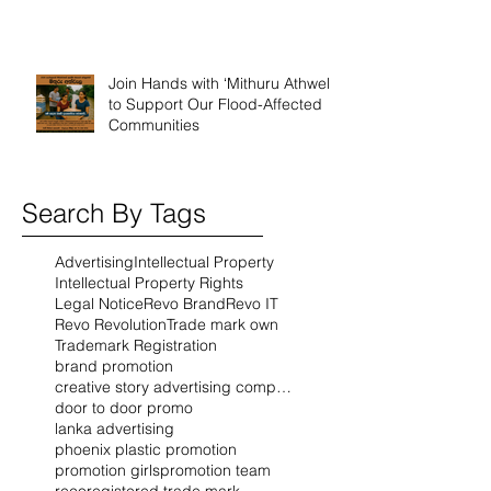
Join Hands with ‘Mithuru Athwela’
to Support Our Flood-Affected
Communities
Search By Tags
Advertising
Intellectual Property
Intellectual Property Rights
Legal Notice
Revo Brand
Revo IT
Revo Revolution
Trade mark own
Trademark Registration
brand promotion
creative story advertising company
door to door promo
lanka advertising
phoenix plastic promotion
promotion girls
promotion team
reco
registered trade mark