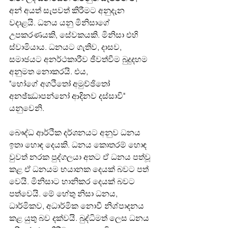
අන් අයත් සැපවත් කිරීමට අනුදැන 
වදාළයි. ධනය යනු මිනිසාගේ 
උපකරණයකි, සේවකයකි. මිනිසා එහි 
ස්වාමියාය. ධනයට ගැතිව, දාසව, 
සමාඡයට අනර්ථකාරීව ඡීවත්වීම බුදුදහම 
අනුමත නොකරයි. එය,
"භෝගේ අගථි‍තෝ අමුච්ඡිතෝ 
අනඡ්ඣාපන්නෝ ආදිනව දස්සාවි"
යනුවෙනි.
බෞද්ධ ආර්ථික දර්ශනයට අනුව ධනය 
ඉතා හොඳ දෙයකි. ධනය කොතරම් හොඳ 
වුවත් නරක පුද්ගලයා අතට ඒ ධනය පත්වූ 
කළ ඒ ධනයම භයානක දෙයක් බවට පත් 
වෙයි. මිනිසාට හානිකර දෙයක් බවට 
පත්වෙයි. මේ හේතු නිසා ධනය, 
ධාර්මිකව, අධාර්මික නොවී නිශ්පාදනය 
කළ යුතු බව දක්වයි. බුද්ධිමත් ලෙස ධනය 