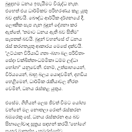
බුදුදහම ධනය ඉපැයීමට විරුද්ධ නැත. 
එහෙත් එය ධාර්මිකව පරිහරණය කළ යුතු 
බව දක්වයි. බෞද්ධ ආර්ථික දර්ශනයේ දී, 
ලෞකික සැප ගැන බුදුන් දේශනා කර 
ඇත්තේ, "තමාට ධනය ඇති බව සිතීම" 
සැපතක් බවයි. බුදුන් වහන්සේ ඒ ධනය 
රැස් කරගතයුතු ආකාරය මෙසේ දක්වයි.
"උට්ඨාන විරියාධි ගතා -බහා බල පරිචිතා- 
සේදා වක්ඛිත්තා-ධම්මිකා ධම්ම ලද්ධා 
භෝගා"' යනුවෙනි. එනම්, උත්සාහයෙන්, 
විර්යයෙන්, බාහු බලය යොදවමින්, දහඩිය 
හෙළීමෙන්, ධාර්මික රැකියාවල නිරත 
වෙමින්, ධනය රැස්කළ යුතුය.
එසේම, ගිහියන් ලෙස ඡීවත් වීමට යෝග්‍ය 
වන්නේ මල නොතලා රොන් රැස්කරන 
බඹරෙකු සේ, ධනය රැස්කරන අය බව 
සිඟාලෝවාද සූත්‍රය සඳහන් කරයි."භෝගේ 
සංහර මානස්ස - භමරස්සේව 