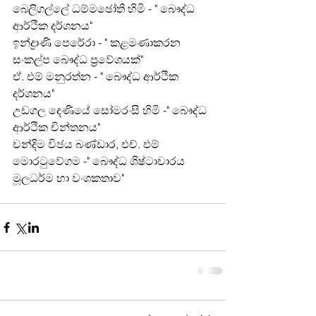
බෙලිගල්ලේ ධම්මඡෝති හිමි - " බෞද්ධ 
ආර්ථික දර්ශනය"
ඉන්ද්‍රාණි පෙරේරා - " කළමණාකරන 
සංකල්ප බෞද්ධ ප්‍රවේශයක්"
ඒ. එම් මනුරත්න - " බෞද්ධ ආර්ථික 
දර්ශනය"
උඩගල දෙණියේ සෝමරංසි හිමි -" බෞද්ධ 
ආර්ථික චින්තනය"
චන්දිම විඡය බණ්ඩාර, එච්. එම් 
මොරටුවේගම -" බෞද්ධ ශිෂ්ටාචාරය 
මූලධර්ම හා වංශකතාව"