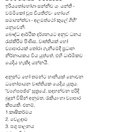
ඉරියතෝභෝගා සන්නිච යං යන්තී - 
වම්මිකෝ වූප චීයතීඒවං භෝගේ 
සමාගන්ත්වා - අලමත්ථෝ කුලේ ගිහී"
යනුවෙනි.
බෞද්ධ ආර්ථික දර්ශනයට අනුව ධනය 
රැස්කිරීම පිණිස, වෘත්තියක් හෝ 
ව්‍යාපාරයක් තෝරා ගැනීමේදී ප්‍රධාන 
නිර්නායකය විය යුත්තේ, එහි ධාර්මිකව 
යෙදිය හැකිද යන්නයි.
අනුන්ට හෝ තමන්ට හානියක් නොවන 
ධනෝපායන වෘත්තියක යෙදිය යුතුය. 
"ව්‍යග්ඝපඡ්ඡ" සූත්‍රයේ, සඳහන්වන පරිදි 
බුදුන් විසින් අනුමත, රැකියා හා ව්‍යාපාර 
කීපයකි. එනම්,
1.කෘෂිකර්මය
2. වෙළඳාම
3. පශු පාලනය