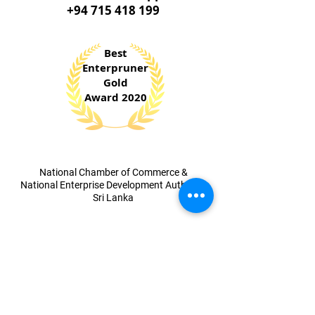
+94 715 418 199
Best
Enterpruner
Gold
Award 2020
​National Chamber of Commerce &
National Enterprise Development Authority
Sri Lanka
Jury
Special
Award 2023