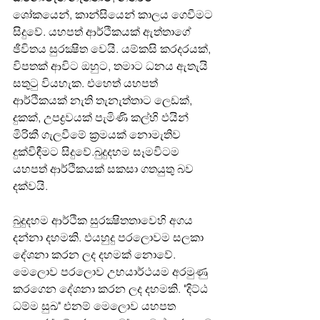
ශෝකයෙන්, කාන්සියෙන් කාලය ගෙවීමට 
සිදුවේ. යහපත් ආර්ථිකයක් ඇත්තාගේ 
ඡීවිතය සුරක්‍ෂිත වෙයි. යම්කසි කරදරයක්, 
විපතක් ආවිට ඔහුට, තමාට ධනය ඇතැයි 
සතුටු වියහැක. එ‍හෙත් යහපත් 
ආර්ථිකයක් නැති තැනැත්තාට ‍ලෙඩක්, 
දුකක්, උපද්‍රවයක් පැමිණි කල්හි ඵයින් 
මිරිකී ගැලවීමේ ක්‍රමයක් නොමැතිව 
දුක්විඳීමට සිදුවේ.බුදුදහම සෑමවිටම 
යහපත් ආර්ථිකයක් සකසා ගතයුතු බව 
දක්වයි.
බුදුදහම ආර්ථික සුරක්‍ෂිතතාවෙහි අගය 
දන්නා දහමකි. ඵයහුදු පරලොවම සලකා 
දේශනා කරන ලද දහමක් නොවේ. 
‍මෙලොව පරලොව උභයාර්ථයම අරමුණු 
කරගෙන දේශනා කරන ලද දහමකි. "දිට්ඨ 
ධම්ම සුඛ" එනම් මෙලොව යහපත 