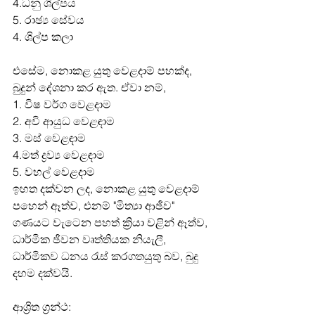
4.ධනු ශිල්පය
5. රාඡ්‍ය සේවය
4. ශිල්ප කලා
එසේම, නොකළ යුතු වෙළදාම් පහක්ද, 
බුදුන් දේශනා කර ඇත. ඒවා නම්,
1. විෂ වර්ග වෙළදාම
2. අවි ආයුධ වෙළඳාම
3. මස් වෙළඳාම
4.මත් ද්‍රව්‍ය වෙළඳාම
5. වහල් වෙළදාම
ඉහත දක්වන ලද, නොකළ යුතු වෙළදාම් 
පහෙන් ඈත්ව, එනම් "මිත්‍යා ආඡීව" 
ගණයට වැටෙන පහත් ක්‍රියා වළින් ඈත්ව, 
ධාර්මික ඡීවන වෘත්තියක නියැලී, 
ධාර්මිකව ධනය රැස් කරගතයුතු බව, බුදු 
දහම දක්වයි.
ආශ්‍රිත ග්‍රන්ථ: