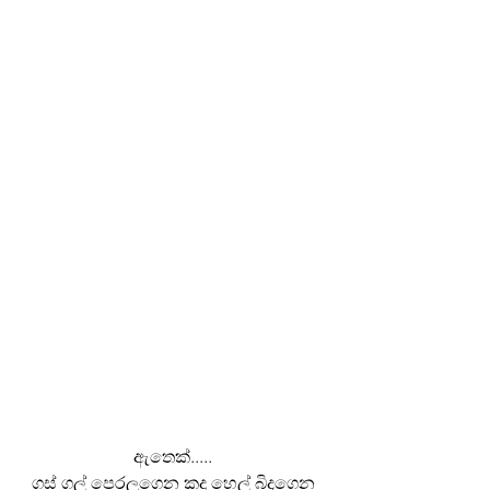
ඇතෙක්..... 
ගස් ගල් පෙරලගෙන කදු හෙල් බිදගෙන 