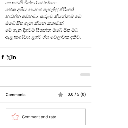
නෙවෙයි විස්තර වෙන්නෙ.
මේක අපිට වෙනම පැහැදිලි කිරීමක් 
කරන්න වෙනවා. සරළව කියන්නම් මේ 
ඔබේ සිත ගැන කියන කතාවක්.
මේ ගැන දිගටම සිතන්න ඔබේ සිත ඔබ 
ඇළ කණ්ඩිය ළගට ගිය වෙලාවක දකීවි.
Comments
0.0 / 5 (0)
Comment and rate...