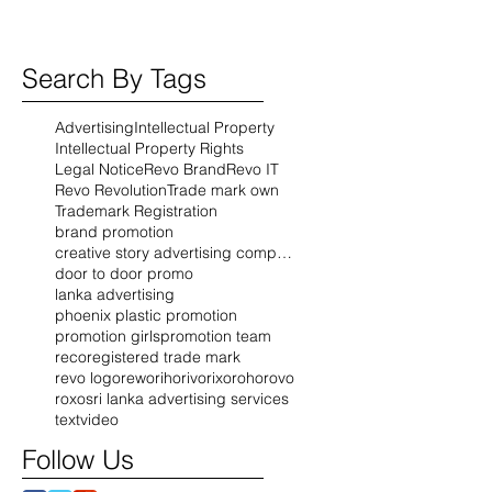
Search By Tags
Advertising
Intellectual Property
Intellectual Property Rights
Legal Notice
Revo Brand
Revo IT
Revo Revolution
Trade mark own
Trademark Registration
brand promotion
creative story advertising company
door to door promo
lanka advertising
phoenix plastic promotion
promotion girls
promotion team
reco
registered trade mark
revo logo
rewo
riho
rivo
rixo
roho
rovo
roxo
sri lanka advertising services
text
video
Follow Us