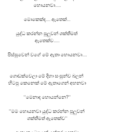
හොයනවා.....
මොකෙක්ද.... ඇතෙක්...
යුද්ධ කරන්න පුලුවන් ශක්තිමත් 
ඇතෙක්ව.....
පිස්සුවෙන් වගේ මේ ඇතා හොයනවා....
ගොඩක්වෙලා මේ දිහා සංසුන්ව බලන් 
හිටපු කෙනෙක් මේ ඇතාගෙන් අහනවා
‘‘මෙනාද හොයන්නෙ?''
''මම හොයනවා යුද්ධ කරන්න පුලුවන් 
ශක්තිමත් ඇතෙක්ව''