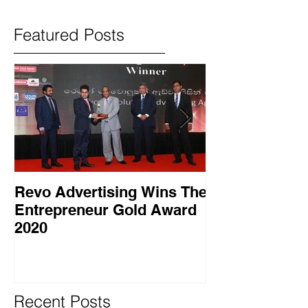
Featured Posts
Revo Advertising Wins The
Glory Swim 
Entrepreneur Gold Award
සාර්ථක ප්‍රවර්
2020
වැඩසටහනක් සම
Recent Posts