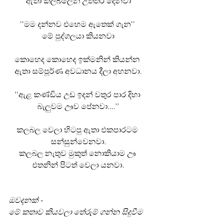
ඇතා කලබලෙන් උත්තර දෙනවා
''මම දන්නව එහෙම ඇතෙක් ගැන'' 
මේ පුද්ගලයා කියනවා
කොහෙද කොහෙද ඉක්මනින් කියන්න 
ඇතා සම්පූර්ණ අවධානය දීලා අහනවා.
''ඇළ කණ්ඩිය උඩ ඉදන් වතුර පාර දිහා 
බැලුවම ඌව පේනවා....''
කලබල වෙලා හිටපු ඇතා එකපාරටම 
සන්සුන්වෙනවා.
කලබල නැතුව මුකුත් නොකියාම ඌ 
එතනින් පිටත් වෙලා යනවා.
ඔවදනක් -
මේ කතාව කියවලා තේරුම් ගන්න සිදුවීම 