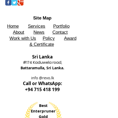
Site Map
Home
Services
Portfolio
About
News
Contact
Work with Us
Policy
Award
& Certificate
Sri Lanka
#174 Kadu
wela road,
Battaram
ulla, Sri Lanka.
info @revo.lk
Call o
r WhatsApp:
+94 715 418 199
Best
Enterpruner
Gold