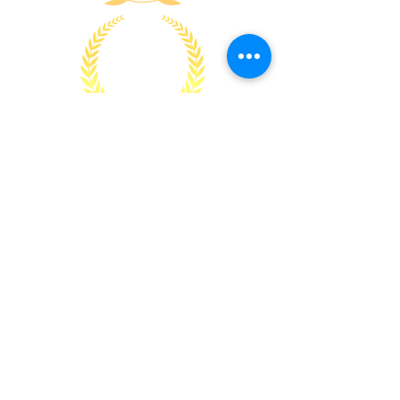
Won 8+
National &
Internationl
Awards
Accredited Advertising
Agency
Association
of Sri Lanka.