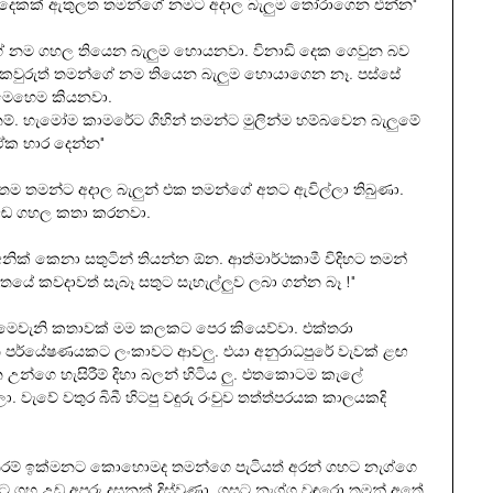
ිනාඩි දෙකක් ඇතුලත තමන්ගේ නමට අදාල බැලුම තෝරාගෙන එන්න" 
්ගේ නම ගහල තියෙන බැලුම හොයනවා. විනාඩි දෙක ගෙවුන බව 
 කවුරුත් තමන්ගේ නම තියෙන බැලුම හොයාගෙන නෑ. පස්සේ 
මෙහෙම කියනවා.
ම්. හැමෝම කාමරේට ගිහින් තමන්ට මුලින්ම හම්බවෙන බැලුමේ 
ක භාර දෙන්න"
 තම තමන්ට අදාල බැලුන් එක තමන්ගේ අතට ඇවිල්ලා තිබුණා. 
අඬ ගහල කතා කරනවා.
ික් කෙනා සතුටින් තියන්න ඕන. ආත්මාර්ථකාමී විදිහට තමන් 
ේ කවදාවත් සැබෑ සතුට සැහැල්ලුව ලබා ගන්න බෑ !"
 මෙවැනි කතාවක් මම කලකට පෙර කියෙව්වා. එක්තරා 
ගැන පර්යේෂණයකට ලංකාවට ආවලු. එයා අනුරාධපුරේ වැවක් ළඟ 
න උන්ගෙ හැසිරීම් දිහා බලන් හිටිය ලු. එතකොටම කැලේ 
ිලා. වැවේ වතුර බිබී හිටපු වඳුරු රංචුව තත්ත්පරයක කාලයකදි 
ේ තරම් ඉක්මනට කොහොමද තමන්ගෙ පැටියත් අරන් ගහට නැග්ගෙ 
ගහ උඩ අපූරු දසුනක් දිස්වුණා. ගසට නැග්ග වඳුරො තමන් අතේ 