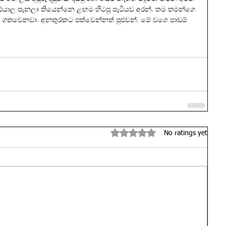
. එයාල පැනලා තියෙන්නෙ ළඟම හිටපු පැටියව අරන්. තම තමන්ගෙ 
ගතවෙනවා. අනතුරකට පත්වෙන්නත් පුළුවන්. මේ වගෙ පාඩම් 
Rated 0 out of 5 stars.
No ratings yet