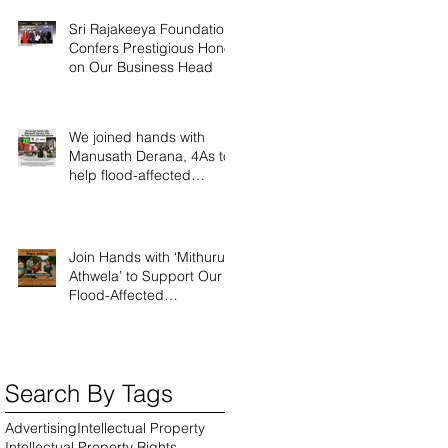
Sri Rajakeeya Foundation
Confers Prestigious Honor
on Our Business Head
We joined hands with
Manusath Derana, 4As to
help flood-affected
people
Join Hands with ‘Mithuru
Athwela’ to Support Our
Flood-Affected
Communities
Search By Tags
Advertising
Intellectual Property
Intellectual Property Rights