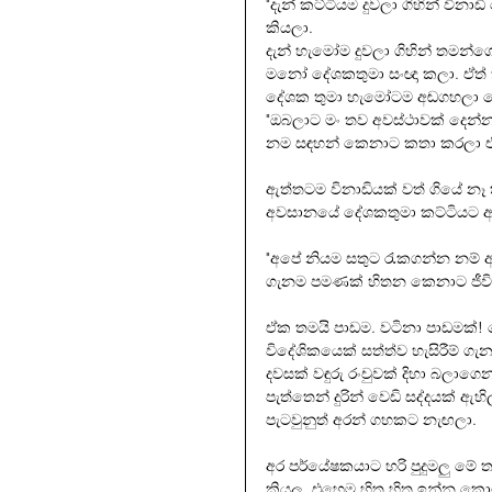
"දැන් කට්ටියම දුවලා ගිහින් ව
කියලා.
දැන් හැමෝම දුවලා ගිහින් තමන
මනෝ දේශකතුමා සංඥා කලා. ඒත්
දේශක තුමා හැමෝටම අඬගහලා 
"ඔබලාට මං තව අවස්ථාවක් දෙන්න
නම සඳහන් කෙනාට කතා කරලා ඒ
ඇත්තටම විනාඩියක් වත් ගියේ නෑ
අවසානයේ දේශකතුමා කට්ටියට 
"අපේ නියම සතුට රැකගන්න නම් අන
ගැනම පමණක් හිතන කෙනාට ජීවිතය
ඒක තමයි පාඩම. වටිනා පාඩමක්!
විදේශිකයෙක් සත්ත්ව හැසිරීම් 
දවසක් වඳුරු රංචුවක් දිහා බලාගෙ
පැත්තෙන් දුරින් වෙඩි සද්දයක් ඇහ
පැටවුනුත් අරන් ගහකට නැඟලා.
අර පර්යේෂකයාට හරි පුදුමලු ම
කියල. එහෙම හිත හිත ඉන්න කොට 