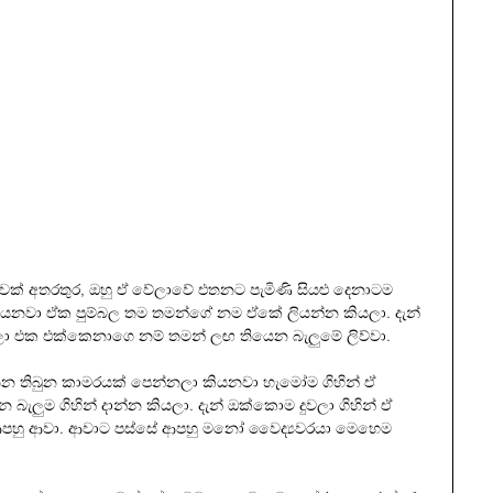
් අතරතුර, ඔහු ඒ වේලාවේ එතනට පැමිණි සියළු දෙනාටම 
කියනවා ඒක පුම්බල තම තමන්ගේ නම ඒකේ ලියන්න කියලා. දැන් 
ලා එක එක්කෙනාගෙ නම් තමන් ලඟ තියෙන බැලුමේ ලිව්වා.
න තිබුන කාමරයක් පෙන්නලා කියනවා හැමෝම ගිහින් ඒ 
ුම ගිහින් දාන්න කියලා. දැන් ඔක්කොම දුවලා ගිහින් ඒ 
ආපහු ආවා. ආවාට පස්සේ ආපහු මනෝ වෛද්‍යවරයා මෙහෙම 