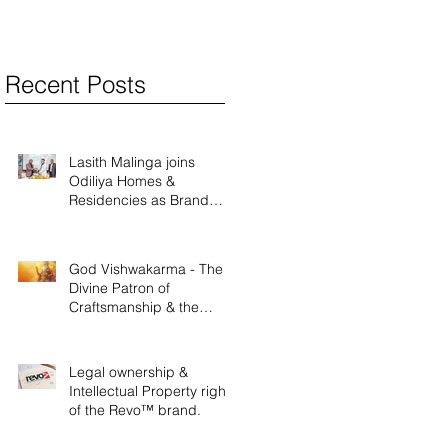
Recent Posts
Lasith Malinga joins
Odiliya Homes &
Residencies as Brand
Ambassador
God Vishwakarma - The
Divine Patron of
Craftsmanship & the
Legacy of Ancient
Innovation
Legal ownership &
Intellectual Property rights
of the Revo™ brand.