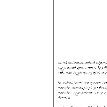
මනෝ වෛද්‍යවරයෙක්ගේ දේශනාවක
බැලුම ගානේ අතට දෙනවා. දීලා 
ඔක්කොම බැලුම් පුම්බල ඉවර වෙ
ඊට පස්සේ මනෝ වෛද්‍යවරයා එත
කාමරේට ඔයගොල්ලෝ ලඟ තියෙන බැල
කාමරේට බැලුම් ඔක්කොම දාලා 
කියනවා.