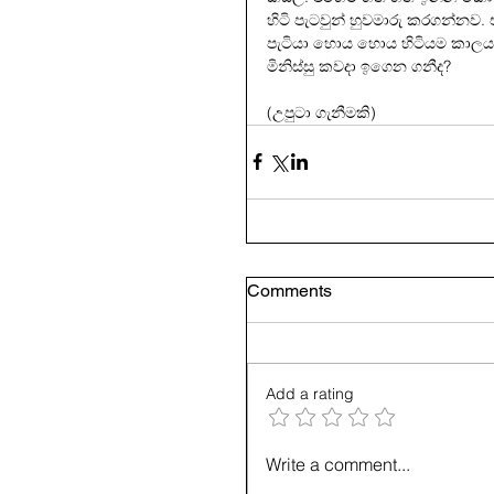
හිටි පැටවුන් හුවමාරු කරගන්නව
පැටියා හොය හොය හිටියම කාලය 
මිනිස්සු කවදා ඉගෙන ගනීද?
(උපුටා ගැනීමකි)
Comments
Add a rating
Write a comment...