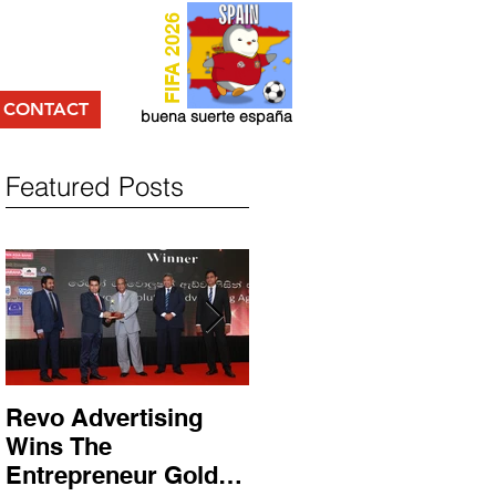
FIFA 2026
CONTACT
buena suerte españa
Featured Posts
Revo Advertising
Glory Swim Shop
Wins The
සමග සාර්ථක ප්‍රවර්ධන
Entrepreneur Gold
වැඩසටහනක් සම්පූර්ණ