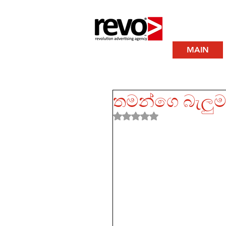
MAIN
තමන්ගෙ බැලු
Rated NaN out of 5 stars.