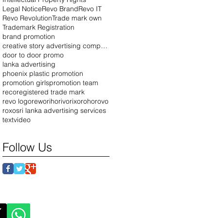
Legal Notice
Revo Brand
Revo IT
Revo Revolution
Trade mark own
Trademark Registration
brand promotion
creative story advertising company
door to door promo
lanka advertising
phoenix plastic promotion
promotion girls
promotion team
reco
registered trade mark
revo logo
rewo
riho
rivo
rixo
roho
rovo
roxo
sri lanka advertising services
text
video
Follow Us