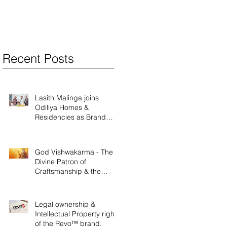
Recent Posts
Lasith Malinga joins
Odiliya Homes &
Residencies as Brand
Ambassador
God Vishwakarma - The
Divine Patron of
Craftsmanship & the
Legacy of Ancient
Innovation
Legal ownership &
Intellectual Property rights
of the Revo™ brand.