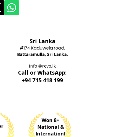
Sri Lanka
#174 Kadu
wela road,
Battaram
ulla, Sri Lanka.
info @revo.lk
Call o
r WhatsApp:
+94 715 418 199
Won 8+
er
National &
Internationl