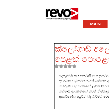
MAIN
ක්ලෝගාඩ් අලෙව
පෙළක් පොළ
Rated NaN out of 5 stars.
දෙසැම්බර් සහ ජනවාරි මාස පුරාව
ප්‍රවර්ධන වැඩසටහන අති සාර්ථක අන
කෙරුණු වැඩසටහනේ ලක්ෂ 8කට වැඩ
හේමාස් ආයතනයේ තවත් නිෂ්පාදන 
ආකර්ෂණීය අයුරින් සිදු කිරීමට 