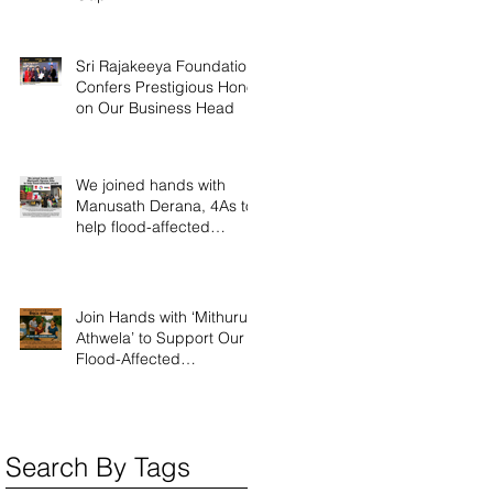
Sri Rajakeeya Foundation
Confers Prestigious Honor
on Our Business Head
We joined hands with
Manusath Derana, 4As to
help flood-affected
people
Join Hands with ‘Mithuru
Athwela’ to Support Our
Flood-Affected
Communities
Search By Tags