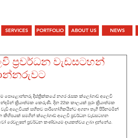
SERVICES
PORTFOLIO
ABOUT US
NEWS
ි ප්‍රවර්ධන වැඩසටහන්
ොන්නරුවට
ටම පොළොන්නරු දිස්ත්‍රික්කයේ නගර රැසක ක්ලෝගාඩ් අලෙවි 
්දමින් ක්‍රියාත්මක කෙරුණි. දින 22ක කාලයක් පුරා ක්‍රියාත්මක 
ි අලෙවියක් සහිතව පාරිභෝගිකයින්ට අගනා තෑගි පිරිනමමින් 
කිහිපයක් සමගින් ක්ලෝගාඩ් අලෙවි ප්‍රවර්ධන වැඩසටහන 
රෙවෝ රෙවලූෂන් ප්‍රවර්ධන කණ්ඩායම දායකත්වය ලබා දුන්නේය.