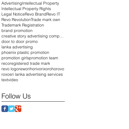
Advertising
Intellectual Property
Intellectual Property Rights
Legal Notice
Revo Brand
Revo IT
Revo Revolution
Trade mark own
Trademark Registration
brand promotion
creative story advertising company
door to door promo
lanka advertising
phoenix plastic promotion
promotion girls
promotion team
reco
registered trade mark
revo logo
rewo
riho
rivo
rixo
roho
rovo
roxo
sri lanka advertising services
text
video
Follow Us