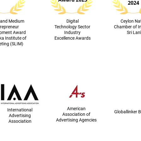
2024
l and Medium
Digital
​Ceylon Na
repreneur
Technology Sector
Chamber of I
opment Award
Industry
Sri La
ka Institute of
Excellence Awards
ting (SLIM)
American
International
Globallinker
B
Association of
Advertising
Advertising Agencies
Association