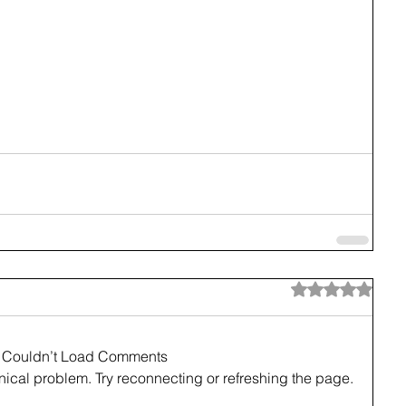
Rated 0 out of 5 sta
Couldn’t Load Comments
hnical problem. Try reconnecting or refreshing the page.