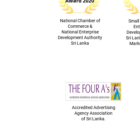
Award 2020
​National Chamber of
​Smal
Commerce &
Ent
National Enterprise
Devel
Development Authority
Sri Lan
Sri Lanka
Marke
Accredited Advertising
Agency
Association
of Sri Lanka.