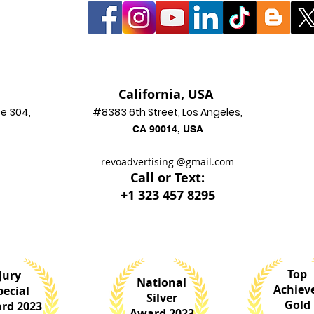
California, USA
ce 304,
#8383 6th Street, Los Angeles,
CA 90014, USA
revoadvertising
@gmai
l.com
Call or Text:
+1 323 457 8295
Top
Jury
National
Achiev
pecial
Silver
Gold
rd 2023
Award 2023