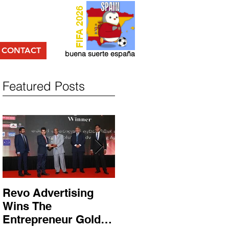
FIFA 2026
CONTACT
buena suerte españa
Featured Posts
Revo Advertising
Glory Swim Shop
Wins The
සමග සාර්ථක ප්‍රවර්ධන
Entrepreneur Gold
වැඩසටහනක් සම්පූර්ණ