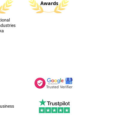
Awards
tional
ndustries
nka
usiness