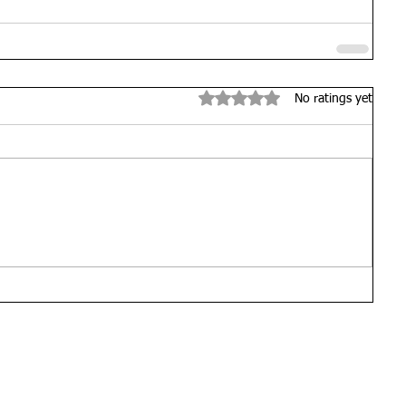
Rated 0 out of 5 stars.
No ratings yet