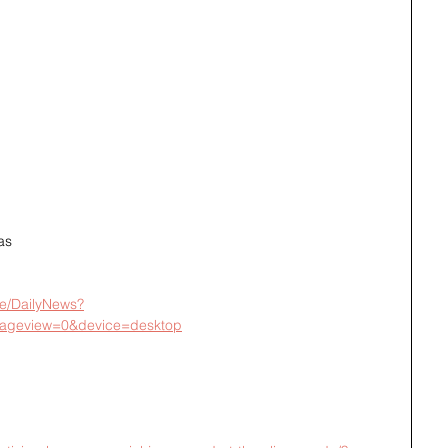
as
cle/DailyNews?
ageview=0&device=desktop