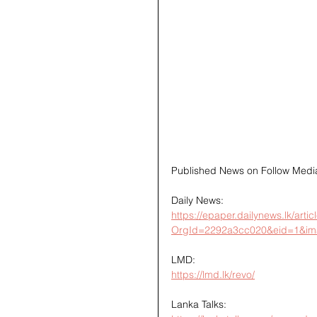
Published News on Follow Medi
Daily News:
https://epaper.dailynews.lk/arti
OrgId=2292a3cc020&eid=1&im
LMD:
https://lmd.lk/revo/
Lanka Talks: