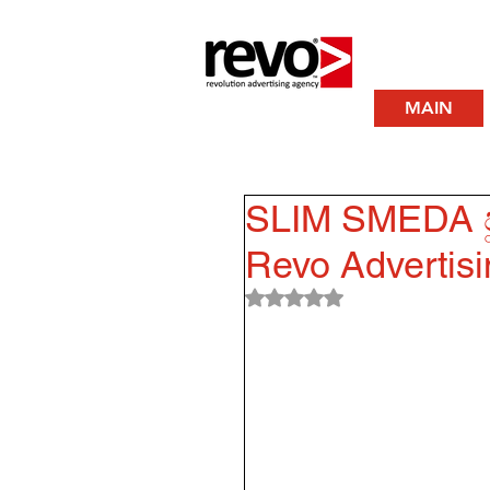
MAIN
SLIM SMEDA ජ
Revo Advertisin
Rated NaN out of 5 stars.