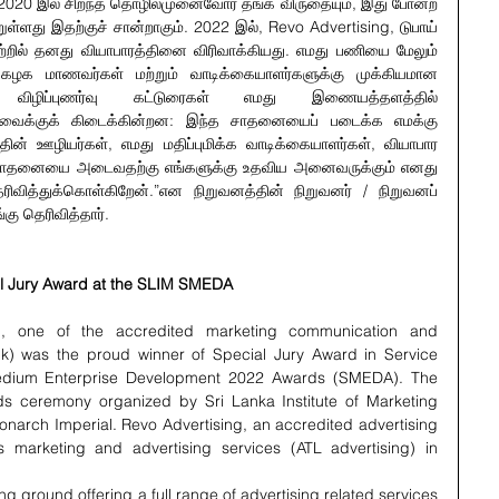
், 2020 இல் சிறந்த தொழில்முனைவோர் தங்க விருதையும், இது போன்ற 
ுள்ளது இதற்குச் சான்றாகும். 2022 இல், Revo Advertising, டுபாய் 
ற்றில் தனது வியாபாரத்தினை விரிவாக்கியது. எமது பணியை மேலும் 
ைக்கழக மாணவர்கள் மற்றும் வாடிக்கையாளர்களுக்கு முக்கியமான 
 விழிப்புணர்வு கட்டுரைகள் எமது இணையத்தளத்தில் 
ர்வைக்குக் கிடைக்கின்றன: இந்த சாதனையைப் படைக்க எமக்கு 
ின் ஊழியர்கள், எமது மதிப்புமிக்க வாடிக்கையாளர்கள், வியாபார 
்த சாதனையை அடைவதற்கு எங்களுக்கு உதவிய அனைவருக்கும் எனது  
வித்துக்கொள்கிறேன்.”என நிறுவனத்தின் நிறுவனர் / நிறுவனப் 
கு தெரிவித்தார்.
al Jury Award at the SLIM SMEDA 
ng, one of the accredited marketing communication and 
lk) was the proud winner of Special Jury Award in Service 
edium Enterprise Development 2022 Awards (SMEDA). The 
ds ceremony organized by Sri Lanka Institute of Marketing 
narch Imperial. Revo Advertising, an accredited advertising 
 marketing and advertising services (ATL advertising) in 
ng ground offering a full range of advertising related services 