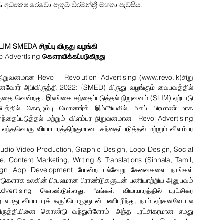
ාණ අධ්‍යක්ෂ රෙවෝ පැතුම් වීරමන්ත්‍රී මහතා පැවසීය.
LIM SMEDA சிறப்பு விருது வழங்கி
 Advertising 
கௌரவிக்கப்படுகிறது
ர நிறுவனமான Revo – Revolution Advertising (www.revo.lk)சிறு 
னைவோர் அபிவிருத்தி 2022: (SMED) விருது வழங்கும் வைபவத்தில் 
விருதை வென்றது. இலங்கை சந்தைப்படுத்தல் நிறுவனம் (SLIM) ஏற்பாடு 
பத்தில் கொழும்பு மொனார்க் இம்பீரியலில் மிகப் பிரமாண்டமாக 
்தைப்படுத்தல் மற்றும் விளம்பர நிறுவனமான  Revo Advertising 
 எந்தவொரு வியாபாரத்திற்குமான  சந்தைப்படுத்தல் மற்றும் விளம்பர 
dio Video Production, Graphic Design, Logo Design, Social 
 Content Marketing, Writing & Translations (Sinhala, Tamil, 
ign App Development போன்ற பல்வேறு சேவைகளை நாங்கள் 
ுகளாக உலகின் பிரபலமான பிராண்டுகளுடன் பணியாற்றிய அனுபவம் 
ertising கொண்டுள்ளது. “உங்கள் வியாபாரத்தில் புரட்சிகர 
ற எமது வியாபாரக் கருப்பொருளுடன் பணிபுரிந்து, நாம் ஏற்கனவே பல 
ிவிருத்தியினை கொண்டு வந்துள்ளோம். அந்த புரட்சிகரமான எமது 