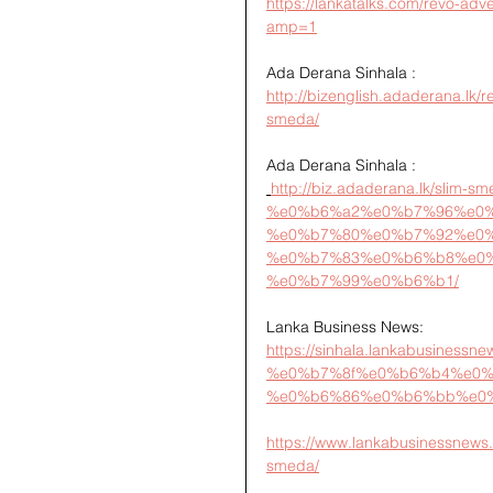
https://lankatalks.com/revo-adv
amp=1
Ada Derana Sinhala :
http://bizenglish.adaderana.lk/r
smeda/
Ada Derana Sinhala :
http://biz.adaderana.lk/slim-sm
%e0%b6%a2%e0%b7%96%e0
%e0%b7%80%e0%b7%92%e0%
%e0%b7%83%e0%b6%b8%e0
%e0%b7%99%e0%b6%b1/
Lanka Business News:
https://sinhala.lankabusi
%e0%b7%8f%e0%b6%b4%e0%
%e0%b6%86%e0%b6%bb%e0
https://www.lankabusinessnews.
smeda/