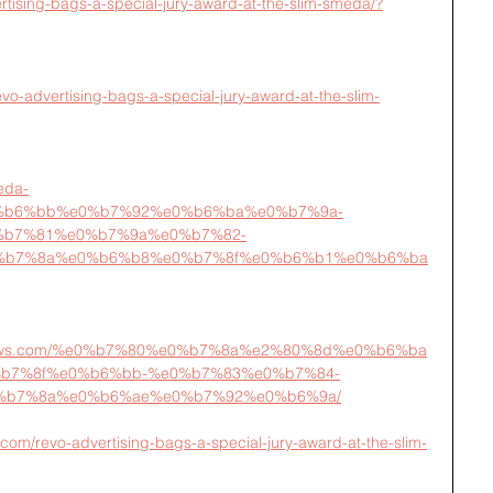
ertising-bags-a-special-jury-award-at-the-slim-smeda/?
evo-advertising-bags-a-special-jury-award-at-the-slim-
eda-
%b6%bb%e0%b7%92%e0%b6%ba%e0%b7%9a-
b7%81%e0%b7%9a%e0%b7%82-
%b7%8a%e0%b6%b8%e0%b7%8f%e0%b6%b1%e0%b6%ba
nessnews.com/%e0%b7%80%e0%b7%8a%e2%80%8d%e0%b6%ba
b7%8f%e0%b6%bb-%e0%b7%83%e0%b7%84-
%b7%8a%e0%b6%ae%e0%b7%92%e0%b6%9a/
com/revo-advertising-bags-a-special-jury-award-at-the-slim-