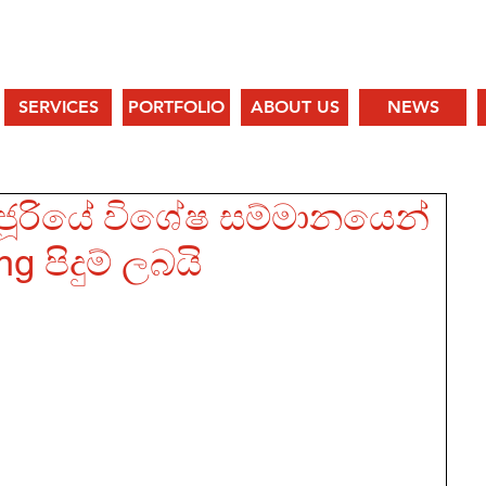
SERVICES
PORTFOLIO
ABOUT US
NEWS
ූරියේ විශේෂ සම්මානයෙන්
g පිදුම් ලබයි