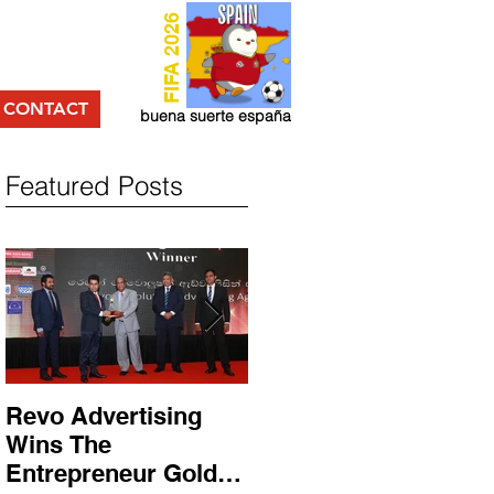
FIFA 2026
CONTACT
buena suerte españa
Featured Posts
Revo Advertising
Glory Swim Shop
Wins The
සමග සාර්ථක ප්‍රවර්ධන
Entrepreneur Gold
වැඩසටහනක් සම්පූර්ණ