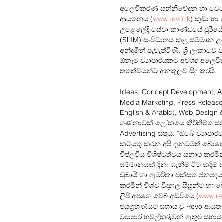
අලෙවිකරණ සන්නිවේදන හා වෙළෙඳ
ආයතනය (
www.revo.lk
) කුඩා හා
උළෙලේදී සේවා කාණ්ඩයේ ජූරියේ
(SLIM) සංවිධානය කළ සම්මාන උළ
අන්දමින් පැවැත්විණි. ශ්‍රී ලංක
ඕනෑම ව්‍යාපාරයකට අවශ්‍ය අලෙවික
තත්ත්වයන්ට අනුකූලව සිදු කරයි.
Ideas, Concept Development, Au
Media Marketing, Press Release, 
English & Arabic), Web Desig
ගණනාවක් ලෝකයේ කීර්තිමත් සන්න
Advertising සතුය. “ඔබේ ව්‍යාපාර
කටයුතු කරන අපි දැනටමත් බොහෝ ව
විප්ලවීය විශිෂ්ටත්වය සනාථ කරමි
සම්මානයක් දිනා ගැනීම ඊට කදිම ස
ඩුබායි හා ඇමරිකා එක්සත් ජනපදය
කරමින් විශ්ව විද්‍යාල සිසුන්ට 
ලිපි අපගේ වෙබ් අඩවියේ (
www.re
ජයග්‍රහණයට සහාය වූ Revo ආයත
ව්‍යාපාර හවුල්කරුවන් ඇතුළු සහා