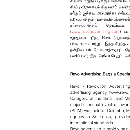
சிறப்பை உறுதிப்படுத்தும் வகையில
சிறப்பு விருதையும் நிறுவனம் வென்ற
மற்றும் ஐக்கிய அமெரிக்கா என்பவ
விரிவுபடுத்தும் வகையில்,பல்கல
சந்தைப்படுத்தல் தொடர்பான
(
www.revoadvertising.com
) பா
உறுதுணை புரிந்த Revo நிறுவனத்த
பங்காளர்கள் மற்றும் இந்த சிறந
நன்றியையும் கௌரவத்தையும் தெரி
பணிப்பாளர் திரு. ரெவோ பெதும்  அங்
Revo Advertising Bags a Speci
Revo - Revolution Advertisi
advertising agency (www.revo.
Category, at the Small and M
majestic annual event of awar
(SLIM) was held at Colombo, Mo
agency in Sri Lanka, provides
international standards.
Revo advertising is rapidly gaini