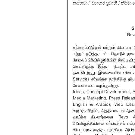
කරනවා.” ව්‍යාපාර ප්‍රධානී / නිර්ම
S
Revo
சந்தைப்படுத்தல் மற்றும் வியாபா
மற்றும் நடுத்தர மட்ட தொழில் மு
சேவைப் பிரிவில் ஜூரியின் சிறப்பு 
செய்திருந்த இந்த  நிகழ்வு சமீ
நடைபெற்றது. இலங்கையில் உள்ள சந
Services சர்வதேச தரத்திற்கு ஏற்ப
சேவைகளை வழங்குகிறது.
Ideas, Concept Development, Au
Media Marketing, Press Release,
English & Arabic), Web Des
வழங்குகிறோம், அதற்காக பல ஆண்ட
வாய்ந்த நிபுணர்களை Revo Adv
அபிவிருத்தியினை ஏற்படுத்தல் என்
வியாபாரங்களுக்கு புரட்சிகர அப