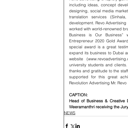
including ideas, concept devel
designing, social media marketi
translation services (Sinha
development. Revo Advertising 
worked with world-renowned bran
Business is Our Business” w
Entrepreneur 2020 Gold Award 
special award is a great testi
expand its business to Dubai an
website (www.revoadvertising
university students and clients
thanks and gratitude to the sta
supported for this great ach
Revolution Advertising Mr. Rev
CAPTION:
Head of Business & Creative D
Weeramanthri receiving the Ju
NEWS