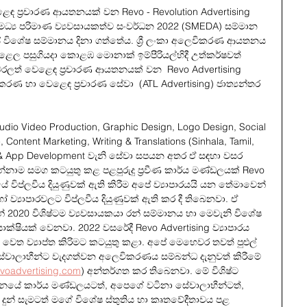
 ප්‍රචාරණ ආයතනයක් වන Revo - Revolution Advertising 
 මධ්‍ය පරිමාණ ව්‍යවසායකත්ව සංවර්ධන 2022 (SMEDA) සම්මාන 
 විශේෂ සම්මානය දිනා ගත්තේය. ශ්‍රී ලංකා අලෙවිකරණ ආයතනය 
ෙල පසුගියදා කොළඹ මොනාක් ඉම්පීරියල්හිදී උත්කර්ෂවත් 
ාවේ වරලත් වෙළෙඳ ප්‍රචාරණ ආයතනයක් වන  Revo Advertising 
රණ හා වෙළෙඳ ප්‍රචාරණ සේවා  (ATL Advertising) ජාත්‍යන්තර 
dio Video Production, Graphic Design, Logo Design, Social 
Content Marketing, Writing & Translations (Sinhala, Tamil, 
n & App Development වැනි සේවා සපයන අතර ඒ සඳහා වසර 
ාම සමග කටයුතු කළ පළපුරුදු ප්‍රවීණ කාර්ය මණ්ඩලයක් Revo 
යේ විප්ලවීය දියුණුවක් ඇති කිරීම අපේ ව්‍යාපාරයයි යන තේමාවෙන් 
්‍යාපාරවලට විප්ලවීය දියුණුවක් ඇති කර දී තිබෙනවා. ඒ 
න් 2020 විශිෂ්ටම ව්‍යවසායකයා රන් සම්මානය හා මෙවැනි විශේෂ 
ාක්ෂියක් වෙනවා. 2022 වසරේදී Revo Advertising ව්‍යාපාරය 
 වෙත ව්‍යාප්ත කිරිමට කටයුතු කළා. අපේ මෙහෙවර තවත් පුළුල් 
හා සේවාලාභීන්ට වැදගත්වන අලෙවිකරණය සම්බන්ධ දැනුවත් කිරීමේ 
voadvertising.com
) අන්තර්ගත කර තිබෙනවා. මේ විශිෂ්ට 
නයේ කාර්ය මණ්ඩලයටත්, අපෙගේ වටිනා සේවාලාභීන්ටත්, 
ය දුන් සැමටත් මගේ විශේෂ ස්තුතිය හා කෘතවේදීතාවය පළ 