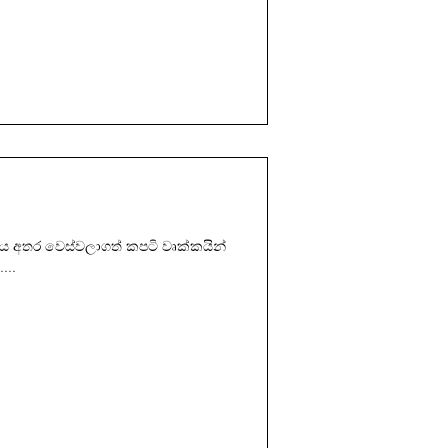
ය අතර වෙස්වලාගත් කපටි වෘක්කයින්
...