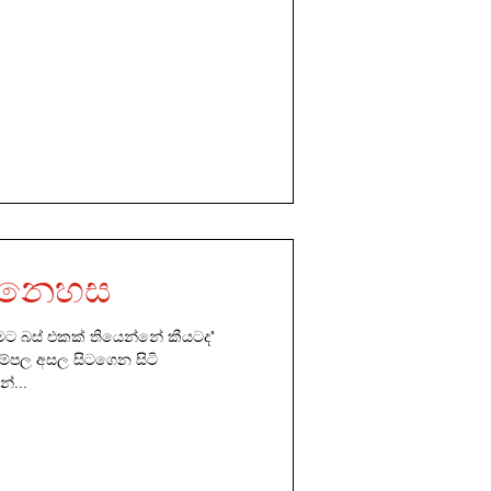
සෙනෙහස
ට බස් එකක් තියෙන්නේ කීයටද"
තුම්පල අසල සිටගෙන සිටි
්...