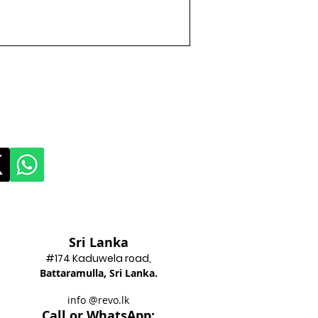
Sri Lanka
#174 Kadu
wela road,
Battaram
ulla, Sri Lanka.
info @revo.lk
Call o
r WhatsApp: