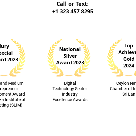
Call or Text:
+1 323 457 8295
Top
Jury
National
Achiev
pecial
Silver
Gold
rd 2023
Award 2023
2024
l and Medium
Digital
​Ceylon Na
repreneur
Technology Sector
Chamber of I
opment Award
Industry
Sri La
ka Institute of
Excellence Awards
ting (SLIM)