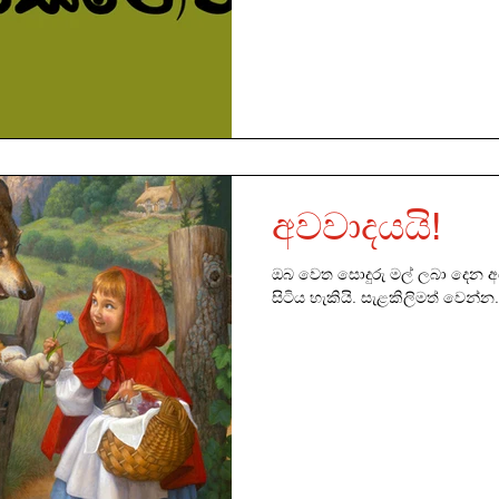
අවවාදයයි!
ඔබ වෙත සොදුරු මල් ලබා දෙන අ
සිටිය හැකියි. සැළකිලිමත් වෙන්න..