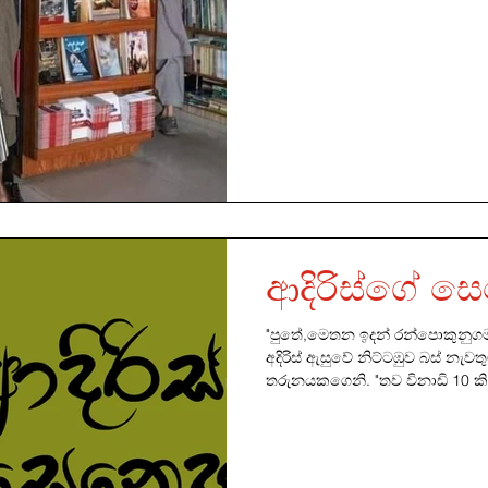
ආදිරිස්ගේ 
"පුතේ,මෙතන ඉදන් රන්පොකුනුගම
අදිරිස් ඇසුවේ නිට්ටඹුව බස් නැව
තරුනයකගෙනි. "තව විනාඩි 10 කින