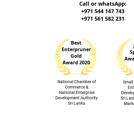
Call or whatsApp:
+971 544 147 743
+971 561 582 231
Best
Enterpruner
S
Gold
Awa
Award 2020
​National Chamber of
​Smal
Commerce &
Ent
National Enterprise
Devel
Development Authority
Sri Lan
Sri Lanka
Marke