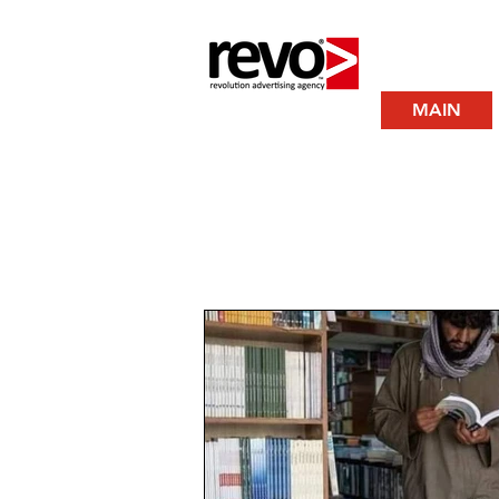
MAIN
revo.lk N