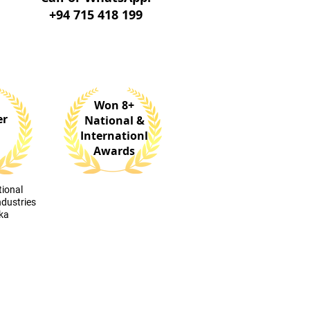
+94 715 418 199
Won 8+
er
National &
Internationl
Awards
tional
ndustries
nka