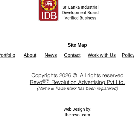
Sri Lanka Industrial
Development Board
Verified Business
Site Map
ortfolio
About
News
Contact
Work with Us
Polic
Copyrights 2026 © All rights reserved
®™
Revo
- Revolution Advertising
Pvt Ltd.
(Name & Trade Mark has been registe
red)
Web Design by:
the revo team