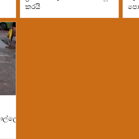
කරයි
පෙ
ාල්ලේ