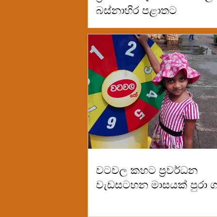
බස්නාහිර පළාතට
වටවල කහට ප්‍රවර්ධන
වැඩසටහන මාසයක් පුරා ග