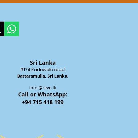
Sri Lanka
#174 Kadu
wela road,
Battaram
ulla, Sri Lanka.
info @revo.lk
Call o
r WhatsApp:
+94 715 418 199