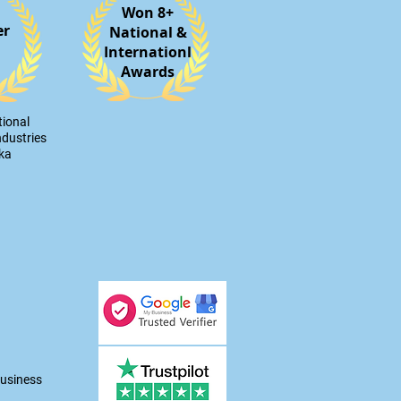
Won 8+
er
National &
Internationl
Awards
tional
ndustries
nka
usiness