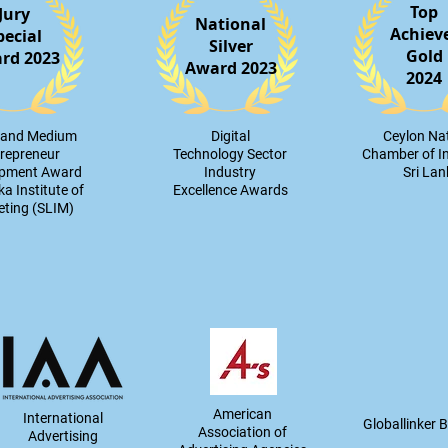
Top
Jury
National
Achiev
pecial
Silver
Gold
rd 2023
Award 2023
2024
l and Medium
Digital
​Ceylon Na
repreneur
Technology Sector
Chamber of I
opment Award
Industry
Sri La
ka Institute of
Excellence Awards
ting (SLIM)
American
International
Globallinker
B
Association of
Advertising