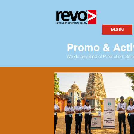
MAIN
Promo & Acti
We do any kind of Promotion, Sale