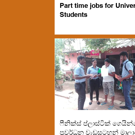
Part time jobs for Univer
Students
ෆීනික්ස් ප්ලාස්ටික් ගෙයින
ප්‍රවර්ධන වැඩසටහන් මාල