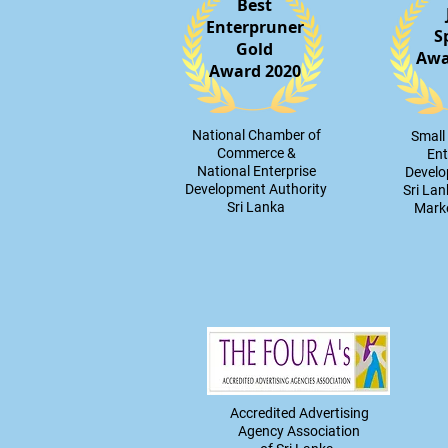
Best
Enterpruner
S
Gold
Awa
Award 2020
​National Chamber of
​Smal
Commerce &
Ent
National Enterprise
Devel
Development Authority
Sri Lan
Sri Lanka
Marke
Accredited Advertising
Agency
Association