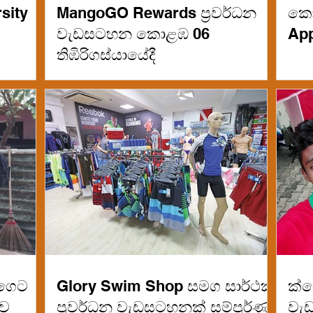
sity
MangoGO Rewards ප්‍රවර්ධන
කො
වැඩසටහන කොළඹ 06
App
තිඹිරිගස්යායේදී
්ගෙට
Glory Swim Shop සමග සාර්ථක
ක්ල
ාව
ප්‍රවර්ධන වැඩසටහනක් සම්පූර්ණ
වැ