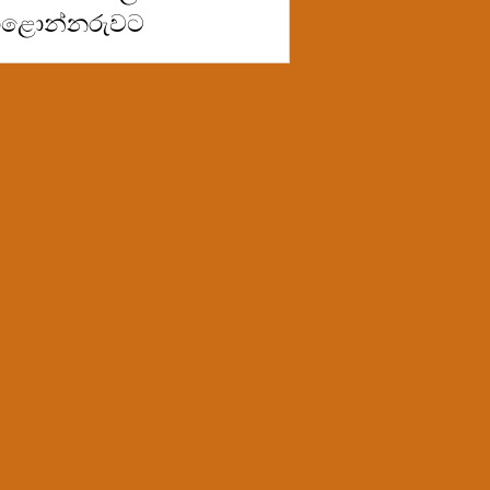
ාළොන්නරුවට