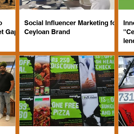
o
Social Influencer Marketing for
Inn
et Gap
Ceyloan Brand
''C
len