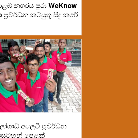
ළඹ නගරය පුරා WeKnow
 ප්‍රවර්ධන කටයුතු සිදු කරේ
ෝගාඩ් අලෙවි ප්‍රවර්ධන
ඩසටහන් පෙළක්