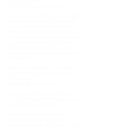
අවශ්‍ය නිසි අයුරින්
ඉටුවී ඇති බවට තහවුරු කර ගන්න.
*ඔබ/ ආයතනය විසින් සිදු කර ගන්නා ග්‍රැෆික්
හෝ ඕනෑම නිර්මාණ කටයුත්තක් ඔබේ
අවශ්‍යතාව අනුව සිදුකරනා බැවින් එහි
නීතිමය හා ඇතුලත් කරුණු අන්තර්ගතයන්
හා රූප පිළිබද නිර්මාණකරුවන් වන රෙවෝ
රෙවලූෂන් ඇඩ්වර්ටසින් ඒජන්සි අප එහි
කිසිදු වගකීමක් දරන්නේ නැත. මෙය
අනෙකුත් සේවාවන්වලටද එකසේ පොදුවේ
බලපැවැත්වේ.
*නීති විරෝධී නිෂ්පාදන, තහනම් දැන්වීම්,
අසභ්‍ය හෝ මත්ද්‍රව්‍ය වැනි අංශයන්ගෙන්
නිර්මාණ හෝ
නිෂ්පාදන සිදුකරන්නේ නැත.
*ඕනෑම සේවාවක් ලබා ගැනීමේදී අවම
වශයෙන් 60%ක අත්තිකාරම් මුදලක් හෝ
සම්පූර්ණ මුදල ගෙවීය යුතුයි.
*සේවාවක් සම්පූර්ණයෙන් අවසන්
කර නිර්මාණයට හා ෆයිල් ලබාදීම
සිදුකරන්නෙ නියමිත මුදල් ගෙවීම සම්පූර්ණ