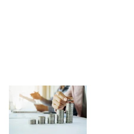
බලා අවශ්‍ය පරිදි නිර්මාණයේ වෙනස්කම්
ඇතොත් ඒවා කරගන්න. මෙය සමහර විට
පියවර කිහිපයකින් සිදුවිය හැකි දෙයකි.
ඔබේ තෘප්තිමත් භාවය අපේ සේවයයි.
Within the due dates, you will get drafts
that you have originally made. Which is
the best thing to do. Add the necessary
changes and information to the readers,
and make changes if necessary. This is
something that can happen in few ways.
Your satisfaction is our service.