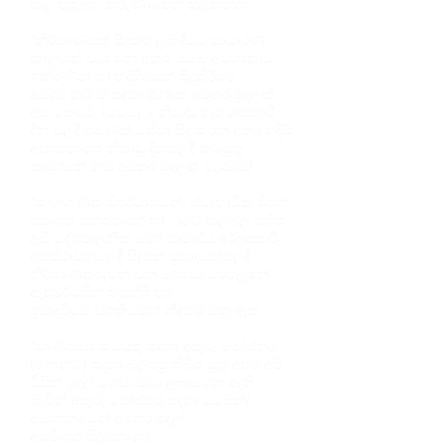
කළ පසු බව කරුණාවෙන් සළකන්න.
*නිර්මාණයක් සිදුකර ලබාදීමට සාධාරණ
කාලයක් වැය වන අතර ඔබේ අවශ්‍යතාව
ඉක්මණින් හා හදිසියෙන් සිදුකිරීමට
අවශ්‍ය නම් ඒ සදහා 20%ක අමතර මුදලක්
අය කෙරේ. (වෙළෙද නිවාඩු හැර රාජකාරී
දින වලදී පමණක් සේවා සිදු කරන අතර හදිසි
අවශ්‍යතාමත නිවාඩු දිනවලදී කටයුතු
කරන්නේ නම් අමතර මුදලක් වැයවේ)
*කාලගුණික විපර්යාසයන්, ස්වාභාවික විපත්,
වසංගත තත්ත්වයන් හා රටේ කලබල සහිත
දැඩි දේශපාලනික හෝ සාමාජිය අර්බුදකාරී
අවස්ථාවන්වලදී සිදුවන ප්‍රමාදයන්වලදී
නිර්මාණකරුවන් වන රෙවෝ රෙවලූෂන්
ඇඩ්වර්ටසින් ඒජන්සි එම
ප්‍රමාදවීමේ වගකීමෙන් නිදහස් වනු ඇත.
*වාණිජමය කටයුතු සදහා අකුරු මෝස්තර
(ෆොන්ට්) සදහා බලපත්‍ර තිබිය යුතු අතර අපි
විසින් මුදල් ගෙවා ඒවා ලබාගෙන ඇති
බැවින් අකුරු මෝස්තර සදහා ඔබෙන්/
ආයතනයෙන් අමතර මුදල්
අයවීමක් සිදුනොවේ.