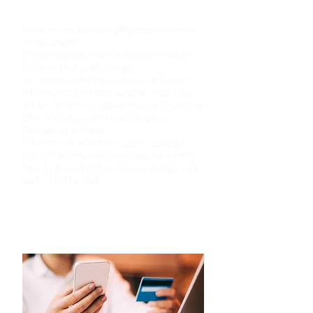
සිට දිනක් දක්වා ගත විය හැක)
Email
revoadvertising@gmail.com
your
requirement.
Please explain to your representative
the need for your design.
You will receive free advice for further
information and instructions. Your cost
will be informed. (Awareness of Practical
Use in Professional and Graphic
Designing is Free)
(The time in which the call is called to
provide a cost estimate may take from
time to period of time) more details call
+94 715 418 199