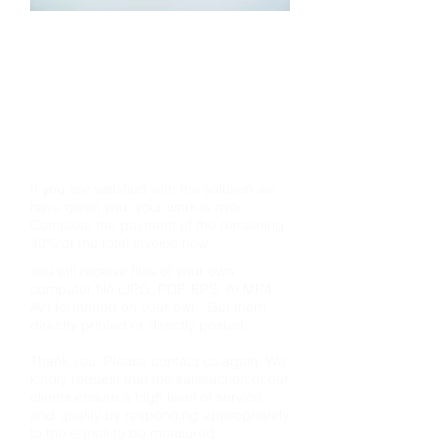
ගෙවීම සම්පූර්ණ කරන්න
ඔබේ අවශ්‍යතාවයට අප විසින් ලබාදුන්
විසදුම ගැන සෑහීමකට පත්වන්නේ නම් ඔබේ
කටයුත්ත අවසන්. දැන් නියමිත මුළු
ඉන්වොයිසියෙන් ඉතිරි 40% ක මුදල ගෙවා
ගෙවීම සම්පූර්ණ කරන්න.
If you are satisfied with the solution we
have given you, your work is over.
Complete the payment of the remaining
40% of the total invoice now.
You will receive files of your own
computer file (JPG, PDF, EPS, AI,MP4,
AV) formatted on your own. Get them
directly printed or directly posted.
Thank you. Please contact us again. We
kindly request that the satisfaction of our
clients ensure a high level of service
and quality by responding appropriately
to the e-mail to be measured.