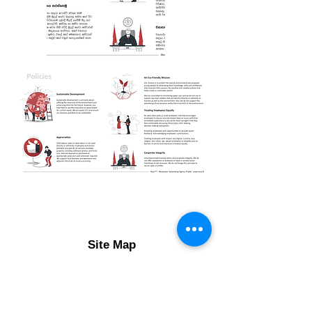
Site Map
Home
Services
Portfolio
About
News
Contact
Work with Us
Policy
Award