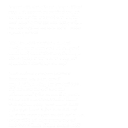
*අපෙන් සේවාවන් ලබාගත් බොහෝ පිරිසක්
ඉහළ සේවා අගයක් හා තෘප්තිමත් භාවයක්
අප වෙත සහතික කර ලබාදී ඇත. එබැවින්
ඔබත් වඩාත් ගුණාත්මක සේවාවක් ලබාදීමට
අප ගන්නා උත්සහයට සහය වන්න. (සේවා
ඇගයුම් ද සහිතයි)
*ඔබට සාධාරණ තෘප්තිමත් සේවාවක්
ලබාදීමට අප කැපවන අතර යම් ගැටලුකාරී
අවස්ථාවකදී අවසන් තීරණය ගැනීමේ බලය
නිර්මාණකරුවන් වන රෙවෝ රෙවලූෂන්
ඇඩ්වර්ටසින් ඒජන්සි වන අප සතුයි.
*වෙබ් අඩවියේ අන්තර්ගත (ග්රැෆික්ස්,
පින්තූර සහ පෙළ) යනු ආකෘති
පත්‍රයේ බුද්ධිමය දේපළ වන අතර ප්‍රතිරූපණ
නීති රක්ෂණය කර ඇති අතර ඒවා
ප්‍රතිසාධනයෙහි ලිඛිත අවසරයකින් තොරව
බා ගත හෝ වෙනත් ආකාරයකින් පිටපත්
කිරීම බුද්ධිමය දේපළ පනත යටතේ දඩුවම්
ලැබිය හැකි වරදක් බැවින් එසේ කිරිමෙන්
වළකින්න. ඉහත සඳහන් කවරක් හෝ නැවත
භාවිතා කිරීම දැඩි ලෙස තහනම් කර ඇති
අතර revo.lk සියළුම හිමිකම් ආරක්ෂා කරයි.