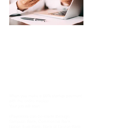
අත්තිකාරම් ගාස්තුව 60%යි
මුළු ඉන්වොයිසියෙන් 60% ක ආරම්භක
ගෙවීමක් ඔබ විසින් සිදුකළ පසු
ඔබේ කාර්යය ඉටුකිරීම ආරම්භ වේ.
(මුදල් ගෙවීම
Sampath Bank, Commercial
Bank,
Nation Trust Bank, Bank Of
බැංකු තැන්පතුවක්, ඔන්ලයින්
Ceylon
ගිණුමට මුදල් හුවමාරු කිරීම හෝ Dialog -
EasyCash
හා Mobitel -
MCash
යන ක්‍රම
භාවිතා කළ හැක)
When you make a 60% startup payment
with the entire invoice
Your job will start.
(Payments can be made through
Sampath Bank, Commercial Bank,
Nation Trust Bank, Bank of Ceylon Bank