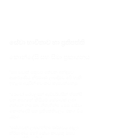
ඊමේල් පණිවුඩයට නිසි ප්‍රතිචාර දක්වා ඉහළ
සේවාවක් හා ගුණාත්සමක බවක් සහතික
කිරීමට දායකවන ලෙස කාරුණිකව ඉල්ලා
සිටිමු.
සේවා භාවිතාව හා ප්‍රතිපත්ති
කොන්දේසි සහ සීමා ප්‍රකාශනය
*ඔබ වඩාත් සතුටට පත්වන අන්දමට
ආකර්ෂණිය නිර්මාණ ලබාදිමට අපි හැකි
ඉහළම අයුරින් අවංකව කැපවන්නෙමු.
*රෙවෝ රෙවලූෂන් ඇඩ්වර්ටසින් ඒජන්සි
වන අපගනේ කිසියම් සේවාවක් ලබා
ගන්නේ නම් ඔබ නිතැතින්ම මෙම සේවා
කොන්දේසි සහ ප්‍රතිපත්තිවලට එකග විය
යුතුය.
*සේවාවන් ලබාගන්නා පාර්ශවය අදලා
නිර්මාණය හෝ සේවා කටයුතු ඔබට