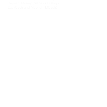
Deposit, Money Online or Dialog -
EasyCash and Mobitel - MCash)
සංස්කරණ හා වෙනස්කම්
කළ හැකියි
නියමිත දින කාලවකවානුව ඇතුලත ඔබට
මූලිකව කළ නිර්මාණය කෙටුම්පත් ලැබෙනු
ඇත.එයින් හොඳම දේ තෝරා ගත ගැනීමක්
සිදුකරන්න. අමතරව අවශ්‍ය වෙනස්කම් හා
තොරතුරු සටහන් නිවැරදි ඇතිදැයි පරීක්ෂාකර