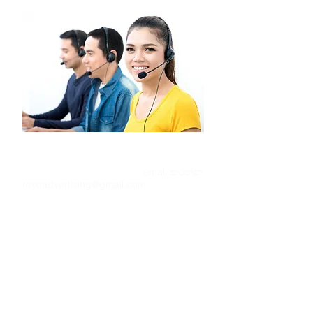
අපව අමතන්න
අමතන්න
+94 715 418 199
email කරන්න
revoadvertising@gmail.com
අපගේ නියෝජිත වෙත ඔබේ නිර්මාණය
අවශ්‍යතාව පැහැදිලි කරන්න.
උපකාරක තොරතුරු හා අදාල කාර්යට
අවශ්‍ය උපදෙස් නොමිලේ ලැබෙනු ඇත.
ඔබේ කටයුත්තට මිල පිරිවැය දන්වනු ඇත.
(වෘත්තීයමය හා වරලත් නිර්මාණ සිදුකිරීම
ප්‍රායෝගික භාවිතය පිළිබද දැනුවත් කිරීම්
නොමිලේ සිදුකරයි)
(පිරිවැය ඇස්තමේන්තුවක් ලබාදීමට
ඇමතුමේ රැදී සිටින මොහොතක කාලයේ