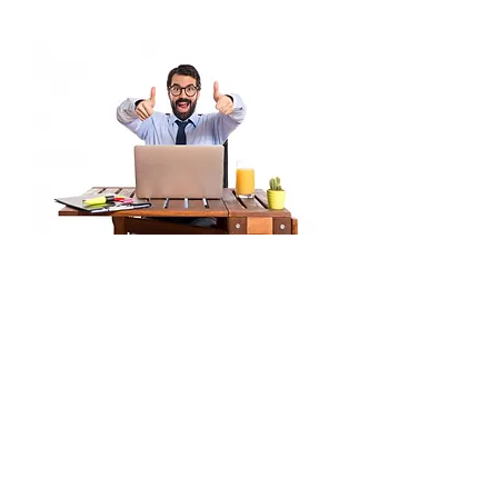
ඔබේ කටයුත්ත සාර්ථකයි
ඔබේ අවශ්‍යතාවය පරිදි සකස් කරන ලද
පරිගණක ෆයිල් පිටපත් (JPG,PDF,EPS,
AI, MP4, AV) ගොනු ඔබට ලැබෙනු ඇත.
ඒවා ඍජුව මුද්‍රණයට යැවිය හැකි හෝ
කෙලින්ම පළකරගත හැකි පරිදි ලබාගන්න.
ස්තූතියි. නැවතත් ඔබේ අවශ්‍යතාවයකදි
අප
හා සම්බන්ධ වෙන්න.
සේවාලාභීන්ගේ
තෘප්තිමත් භාවය මැන බැලීම සදහා ලැබෙන