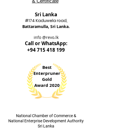
About
News
Contact
Work with Us
Policy
Award
& Certificate
Sri Lanka
#174 Kadu
wela road,
Battaram
ulla, Sri Lanka.
info @revo.lk
Call o
r WhatsApp:
+94 715 418 199
Best
Enterpruner
Gold
Award 2020