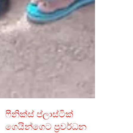
ෆීනික්ස් ප්ලාස්ටික්