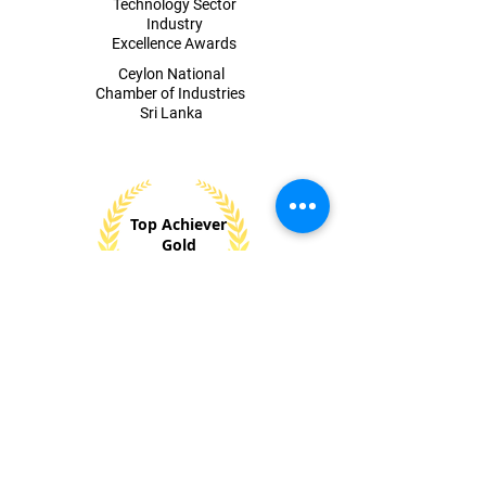
Digital
Technology Sector
Industry
Excellence Awards
​Ceylon National
Chamber of Industries
Sri Lanka
Top Achiever
Gold
2024