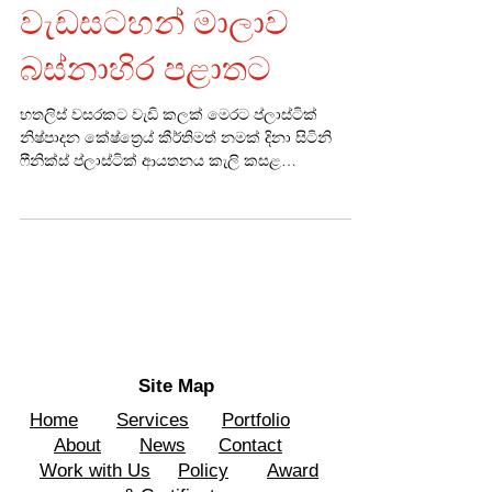
ගෙයින්ගෙට ප්‍රවර්ධන
වැඩසටහන් මාලාව
බස්නාහිර පළාතට
හතලිස් වසරකට වැඩි කලක් මෙරට ප්ලාස්ටික්
නිෂ්පාදන කේෂ්ත්‍රෙය් කීර්තිමත් නමක් දිනා සිටිනි
ෆීනික්ස් ප්ලාස්ටික් ආයතනය කැලි කසළ
කළමනාකරණය...
Site Map
Home
Services
Portfolio