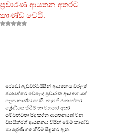
ප්‍රචාරණ ආයතන අතරට
කාණ්ඩ වෙයි.
Rated NaN out of 5 stars.
රෙවෝ ඇඩ්වර්ටයිසින් ආයතනය වරලත් 
ජාත්‍යන්තර වෙළෙද ප්‍රචාරණ ආයතනයක් 
ලෙස කාණ්ඩ වෙයි. නැමති ජාත්‍යන්තර  
ශ්‍රේණිගත කිරීම් හා ව්‍යාපාර අතර 
සම්බන්ධතා සිදු කරන ආයතනයක් වන 
ඩිසයින්රශ් ආයතනය විසින් මෙම කාණ්ඩ 
හා ශ්‍රේණි ගත කිරීම සිදු කර ඇත.