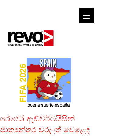
FIFA 2026
buena suerte españa
රෙවෝ ඇඩ්වර්ටයිසින්
ජාත්‍යන්තර වරලත් වෙළෙද