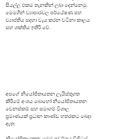
සියල්ල එකම තැනකින් ලබා දෙන්නෙමු. 
මෙමගින් ව්‍යාපාරවල පර්යේෂණ සහ 
ව්‍යාප්තිය සඳහා වැය කරන වටිනා කාලය 
සහ ශක්තිය ඉතිරි වේ.
අපගේ නියෝජිතායතන ලැයිස්තුගත 
කිරීමේ අංශය බොහෝ නියෝජිතායතන 
වෙනස්කම් සහ සමාගම් විශාල 
ප්‍රමාණයක් ප්‍රධාන කාණ්ඩ හතරකට බෙදා 
ඇත:
නියෝජිතායතන: මෙම ප්‍රවර්ගය ඩිජිටල් 