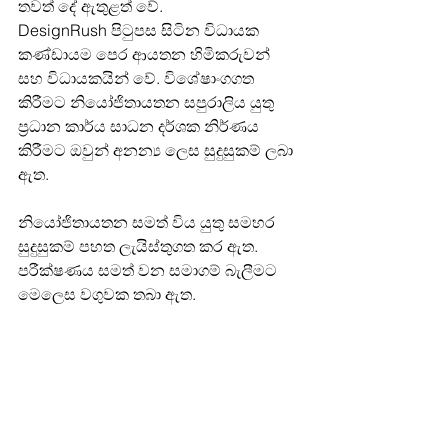
තවත් දේ ඇතුළත් වේ.
DesignRush පිටුපස සිටින විධායක 
කණ්ඩායම පෙර ආයතන හිමිකරුවන් 
සහ විධායකයින් වේ. විශේෂාංගගත 
කිරීමට නියෝජිතායතන සපුරාලිය යුතු 
ප්‍රධාන කාර්ය සාධන දර්ශක නිර්ණය 
කිරීමට ඔවුන් අනන්‍ය ලෙස සුදුසුකම් ලබා 
ඇත.
නියෝජිතායතන සමත් විය යුතු සමහර 
සුදුසුකම් පහත ලැයිස්තුගත කර ඇත. 
පරීක්ෂණය සමත් වන සමාගම් බැලීමට 
මෙලෙස වගුවක තබා ඇත.