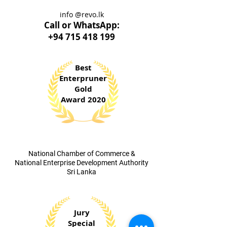
info @revo.lk
Call o
r WhatsApp:
+94 715 418 199
Best
Enterpruner
Gold
Award 2020
​National Chamber of Commerce &
National Enterprise Development Authority
Sri Lanka
Jury
Special