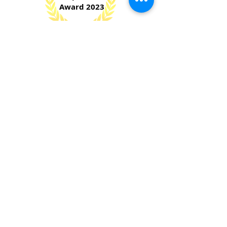
Award 2023
​Small and Medium Entrepreneur
Development Award
Sri Lanka Institute of Marketing (SLIM)
National
Silver
Award 2023
Digital
Technology Sector
Industry
Excellence Awards
​Ceylon National
Chamber of Industries