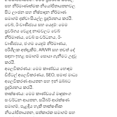
සහ නිර්මාණාත්මක නියෝජිතායතනවල 
සිට ලාංඡන සහ නිෂ්පාදන නිර්මාණ 
සමාගම් දක්වා සියල්ල ප්‍රදර්ශනය කරයි.
වෙබ්, ඊ-වාණිජ්‍යය සහ යෙදුම්: මෙම 
ප්‍රවර්ගය වෙළඳ නාමවලට ​​වෙබ් 
නිර්මාණය, වෙබ් සංවර්ධනය, ඊ-
වාණිජ්‍යය, ජංගම යෙදුම් නිර්මාණය, 
පරිශීලක අත්දැකීම්, AR/VR සහ තවත් දේ 
සඳහා ඉහළ සමාගම් සොයා ගැනීමට උදවු 
කරයි.
අලෙවිකරණය: මෙම කාණ්ඩය හොඳම 
ඩිජිටල් අලෙවිකරණය, SEO, සමාජ මාධ්‍ය 
අලෙවිකරණ ආයතන සහ ඉන් ඔබ්බට 
ප්‍රදර්ශනය කරයි.
තාක්ෂණය: මෙම කාණ්ඩයේ මෘදුකාංග 
සංවර්ධන ආයතන, සයිබර් ආරක්ෂණ 
සමාගම්, පැළඳිය හැකි තාක්ෂණික 
නියෝජිතායතන, සත්කාරක සමාගම් සහ 