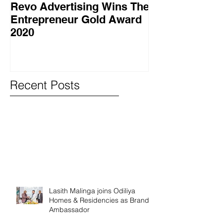
Revo Advertising Wins The
Glory Swim 
Entrepreneur Gold Award
සාර්ථක ප්‍රවර්
2020
වැඩසටහනක් සම
Recent Posts
Lasith Malinga joins Odiliya
Homes & Residencies as Brand
Ambassador