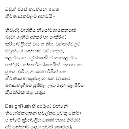
ඔවුන් එසේ කරන්නෙ පහත 
නිර්ණායකවලට අනුවයි -
නිවැරදි වෘත්තීය නියෝජිතායතනයක් 
බඳවා ගැනීම දුෂ්කර හා සංකීර්ණ 
ක්රියාවලියක් විය හැකිය. ව්‍යාපාරවලට 
ඔවුන්ගේ සන්නාම වටිනාකම, 
ඉලක්කගත ප්‍රේක්ෂකයින් සහ ඉලක්ක 
තේරුම් ගන්නා විශේෂඥයින් සොයා ගත 
යුතුය. එවිට, ආයතන විසින් එම 
නිර්ණායක සපුරාලන සහ ව්‍යාපාර 
ගොඩනැගීමේ ප්‍රතිඵල ලබා දෙන මුලපිරීම් 
ක්‍රියාත්මක කළ යුතුය.
DesignRush හි අරමුණ වන්නේ 
නියෝජිතායතන හවුල්කරුවෙකු තෝරා 
ගැනීමේ ක්‍රියාවලිය ටිකක් පහසු කිරීමයි. 
අපි සන්නාම සඳහා තවත් තොරතුරු 