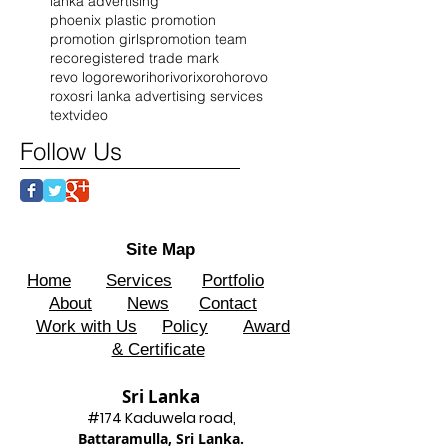
lanka advertising
phoenix plastic promotion
promotion girls
promotion team
reco
registered trade mark
revo logo
rewo
riho
rivo
rixo
roho
rovo
roxo
sri lanka advertising services
text
video
Follow Us
Site Map
Home
Services
Portfolio
About
News
Contact
Work with Us
Policy
Award
& Certificate
Sri Lanka
#174 Kadu
wela road,
Battaram
ulla, Sri Lanka.