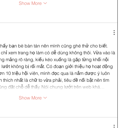
Show More
hấy bạn bè bàn tán nên mình cũng ghé thử cho biết. 
 chỉ xem trang họ làm có dễ dùng không thôi. Vừa vào là 
ng mảng rõ ràng, kiểu kéo xuống là gặp từng khối nội 
lướt không bị rối mắt. Có đoạn giới thiệu họ hoạt động 
n 10 triệu hội viên, mình đọc qua là nắm được ý luôn 
thích nhất là chữ to vừa phải, tiêu đề nổi bật nên tìm 
ũng đặt chỗ dễ thấy. Nói chung lướt trên web khá…
Show More