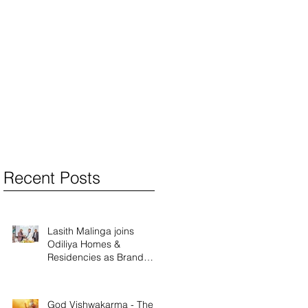
Recent Posts
Lasith Malinga joins
Odiliya Homes &
Residencies as Brand
Ambassador
God Vishwakarma - The