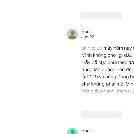
Like
Reply
Guest
Jun 22
tải hitclub
 mấy hôm nay t
Mình không chơi gì đâu,
thấy bố cục chia theo từ
dung tách bạch nên đọc 
từ 2019 và cộng đồng hơ
chứ không phải mò. Mình 
thông tin nhanh, menu c
Like
Reply
Guest