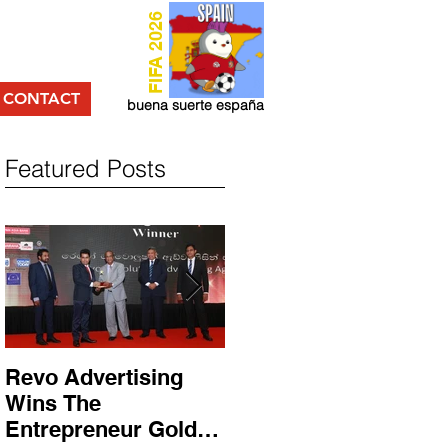
FIFA 2026
CONTACT
buena suerte españa
Featured Posts
Revo Advertising
Glory Swim Shop
Wins The
සමග සාර්ථක ප්‍රවර්ධන
Entrepreneur Gold
වැඩසටහනක් සම්පූර්ණ