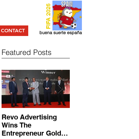
FIFA 2026
CONTACT
buena suerte españa
Featured Posts
Revo Advertising
Glory Swim Shop
Wins The
සමග සාර්ථක ප්‍රවර්ධන
Entrepreneur Gold
වැඩසටහනක් සම්පූර්ණ