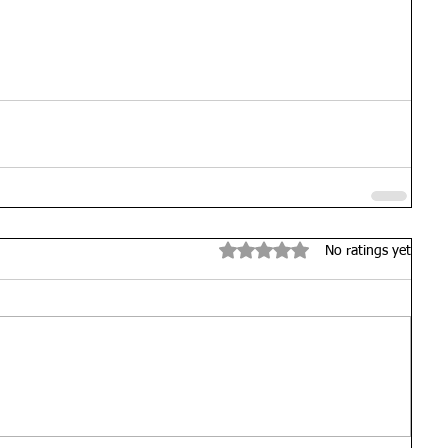
Rated 0 out of 5 stars.
No ratings yet