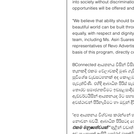
into society without discrimination
opportunities will be offered and
"We believe that ability should b
beautiful world can be built thr
equally, with respect and digni
team, including Ms. Asiri Suares
representatives of Revo Advertis
basis of this program, directly c
BConnected ආයතනය විසින් විසින්
තැනකදි එකම වේලාවකදි මුණ ගැසී
සුවිශේෂ වැඩසටහනක් අද කොළඹ ඇ
පැවැත්විණි. එහිදි ආබාධිත පිරි
තොරව සමාජගතවිමට ඉඩසළසාදීම 
ඇඩ්වර්ටයිසින් ආයතනයද ඊට සහභාග
අවස්ථාවන් පිරිනැමිමට හා ඔවුන් දිර
"අප ආයතනය විශ්වාස කරන්නේ හැ
නොවන බවයි. ආබාධිත පිරිසටද
එකම මනුෂ්‍යත්වයක්''
තුළින් වඩා
ඉඩ සළසාදුන් ආසිරි සෝරස් මහත්ම