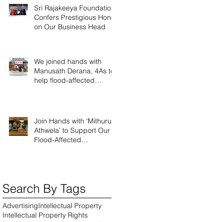
Sri Rajakeeya Foundation
Confers Prestigious Honor
on Our Business Head
We joined hands with
Manusath Derana, 4As to
help flood-affected
people
Join Hands with ‘Mithuru
Athwela’ to Support Our
Flood-Affected
Communities
Search By Tags
Advertising
Intellectual Property
Intellectual Property Rights