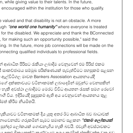
, while giving value to their talents. In the future, 
 encouraged within the institution for those who qualify.
e valued and that disability is not an obstacle. A more 
ough 
'
'one world one humanity''
where everyone is treated 
ty for the disabled. We appreciate and thank the BConnected 
, for making such an opportunity possible," said the 
ing. In the future, more job connections will be made on the 
onnecting qualified individuals to professional fields.
 ආබාධිත පිරිසට රැකියා ලබාදිම වෙනුවෙන් එම පිරිස් එකම 
 සාකච්ජාමය සම්මුඛ පරික්ෂණයක් පැවැත්වීමට පහසුකම් සළසන 
ල්විටිගල මාවත Bankers Assosiation ආයතනයේදී 
ස් සැමගේ දක්ෂතාවයට වටිනාකමක් ලබාදෙමින් ඔවුන්ට වෙනසකින් 
හැකි අවස්ථා ලබාදිමට මෙරට විවිධ ආයතන රැසක් සමග රෙවෝ 
ී විය. ඉදිරියේදී සුදුසුකම් ඇති අය වෙනුවෙන් ආයතනය තුළ 
ිමත් කිරීම නියමිතයි.
කියාවට වටිනාකමක් දිය යුතු අතර ඊට ආබාධිත බව බාධාවක් 
 නොවෙනස්ව ගරුකමින් සැමට සමානව සළකන
''එකම ලෝකයක් 
ත් සුන්දර ලෝකයක් ගොඩනැගිය හැකි බවයි. එවැනි අවස්ථාවකට 
ිය අතුළු බීකනෙක්ට් කණ්ඩායම අගය කරමින් ස්තුතිවන්ත වන බව 