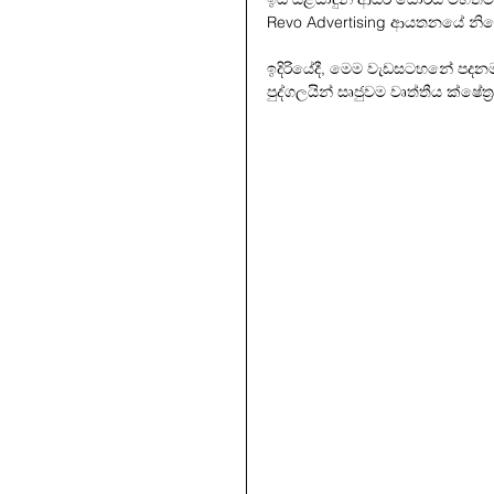
Revo Advertising ආයතනයේ නිය
ඉදිරියේදී, මෙම වැඩසටහනේ පදනම 
පුද්ගලයින් සෘජුවම වෘත්තීය ක්ෂේත්