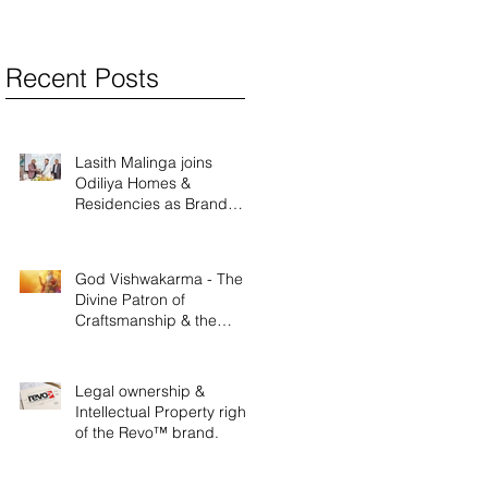
Recent Posts
Lasith Malinga joins
Odiliya Homes &
Residencies as Brand
Ambassador
God Vishwakarma - The
Divine Patron of
Craftsmanship & the
Legacy of Ancient
Innovation
Legal ownership &
Intellectual Property rights
of the Revo™ brand.