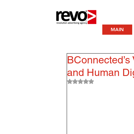
MAIN
BConnected’s V
and Human Dig
Rated NaN out of 5 stars.