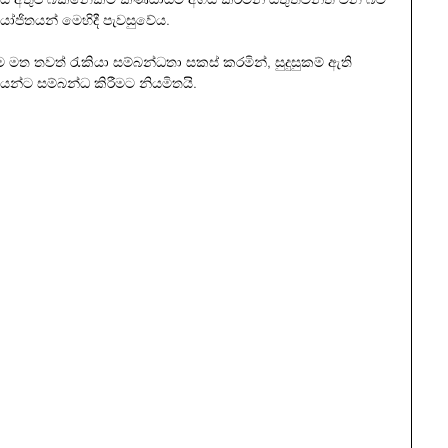
ෝජිතයන් මෙහිදී පැවසුවේය.
මත තවත් රැකියා සම්බන්ධතා සකස් කරමින්, සුදුසුකම් ඇති 
‍රයන්ට සම්බන්ධ කිරීමට නියමිතයි.