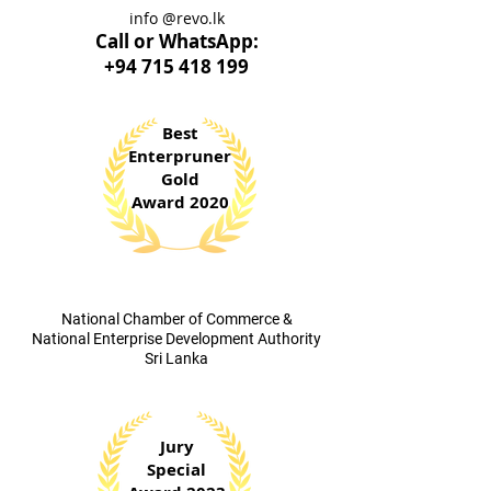
info @revo.lk
Call o
r WhatsApp:
+94 715 418 199
Best
Enterpruner
Gold
Award 2020
​National Chamber of Commerce &
National Enterprise Development Authority
Sri Lanka
Jury
Special