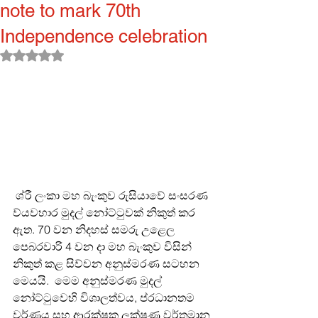
note to mark 70th
Independence celebration
Rated NaN out of 5 stars.
 ශ්රී ලංකා මහ බැංකුව රුසියාවේ සංසරණ 
ව්යවහාර මුදල් නෝට්ටුවක් නිකුත් කර 
ඇත. 70 වන නිදහස් සමරු උළෙල 
පෙබරවාරි 4 වන දා මහ බැංකුව විසින් 
නිකුත් කළ සිව්වන අනුස්මරණ සටහන 
මෙයයි.  මෙම අනුස්මරණ මුදල් 
නෝට්ටුවෙහි විශාලත්වය, ප්රධානතම 
වර්ණය සහ ආරක්ෂක ලක්ෂණ වර්තමාන 