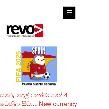
FIFA 2026
buena suerte españa
සමරු මුදල් නෝට්ටුවක් 4
වෙනිදා සිට.... New currency