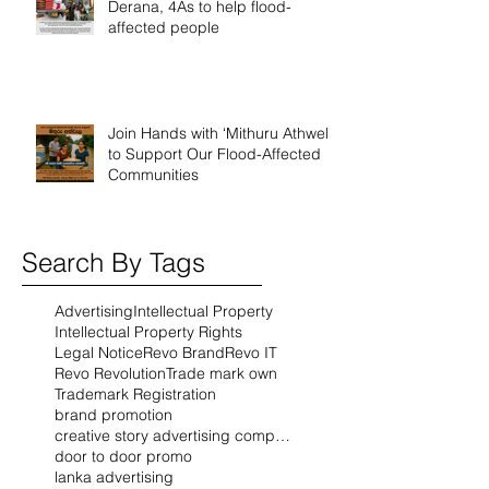
Derana, 4As to help flood-
affected people
Join Hands with ‘Mithuru Athwela’
to Support Our Flood-Affected
Communities
Search By Tags
Advertising
Intellectual Property
Intellectual Property Rights
Legal Notice
Revo Brand
Revo IT
Revo Revolution
Trade mark own
Trademark Registration
brand promotion
creative story advertising company
door to door promo
lanka advertising