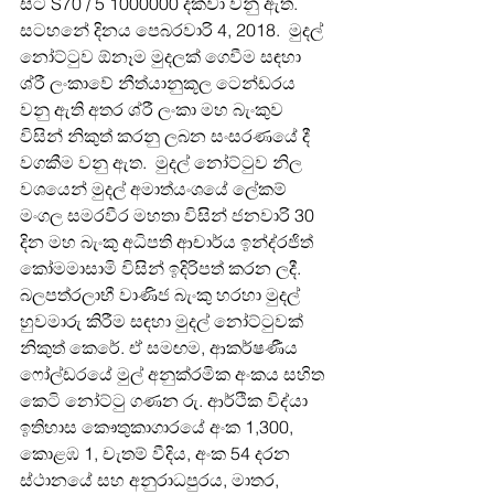
සිට S70 / 5 1000000 දක්වා වනු ඇත. 
සටහනේ දිනය පෙබරවාරි 4, 2018.  මුදල් 
නෝට්ටුව ඕනෑම මුදලක් ගෙවීම සඳහා 
ශ්රී ලංකාවේ නීත්යානුකූල ටෙන්ඩරය 
වනු ඇති අතර ශ්රී ලංකා මහ බැංකුව 
විසින් නිකුත් කරනු ලබන සංසරණයේ දී 
වගකීම වනු ඇත.  මුදල් නෝට්ටුව නිල 
වශයෙන් මුදල් අමාත්යංශයේ ලේකම් 
මංගල සමරවීර මහතා විසින් ජනවාරි 30 
දින මහ බැංකු අධිපති ආචාර්ය ඉන්ද්රජිත් 
කෝමමාසාමි විසින් ඉදිරිපත් කරන ලදී.  
බලපත්රලාභී වාණිජ බැංකු හරහා මුදල් 
හුවමාරු කිරීම සඳහා මුදල් නෝට්ටුවක් 
නිකුත් කෙරේ. ඒ සමඟම, ආකර්ෂණීය 
ෆෝල්ඩරයේ මුල් අනුක්රමික අංකය සහිත 
කෙටි නෝට්ටු ගණන රු. ආර්ථික විද්යා 
ඉතිහාස කෞතුකාගාරයේ අංක 1,300, 
කොළඹ 1, චැතම් වීදිය, අංක 54 දරන 
ස්ථානයේ සහ අනුරාධපුරය, මාතර, 