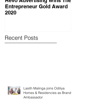
Revo Advertising Wins The
Glory Swim 
Entrepreneur Gold Award
සාර්ථක ප්‍රවර්
2020
වැඩසටහනක් සම
Recent Posts
Lasith Malinga joins Odiliya
Homes & Residencies as Brand
Ambassador