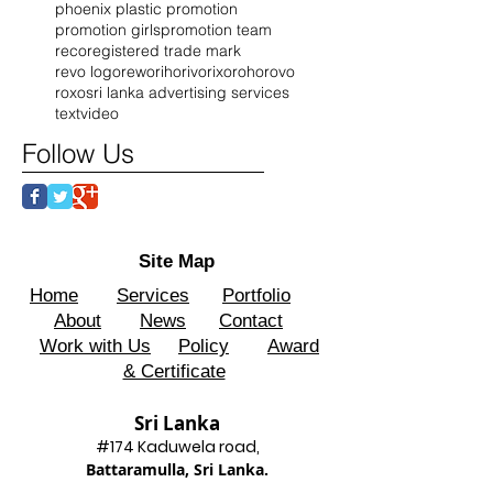
phoenix plastic promotion
promotion girls
promotion team
reco
registered trade mark
revo logo
rewo
riho
rivo
rixo
roho
rovo
roxo
sri lanka advertising services
text
video
Follow Us
Site Map
Home
Services
Portfolio
About
News
Contact
Work with Us
Policy
Award
& Certificate
Sri Lanka
#174 Kadu
wela road,
Battaram
ulla, Sri Lanka.