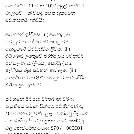
සංසරණය  11 වැනි 1000 මුදල් නෝට්ටු 
මාලාවේ 1 ක් වුවද, පහත දැක්වෙන 
වෙනස්කම් දක්වයි:  
සටහනේ ඉදිරිපස:  (i) සමනළයා 
වෙනුවට නෝට්ටුවේ පහළ වම් 
කෙළවරේ විවිධත්වය ලිවීම.  (ii) 
රම්බොඩ උමතුවේ ප්රතිරූපය වෙනුවට 
පන්සලක, පල්ලියක, කෝවිල් සහ 
පල්ලියේ රූප සටහන් කර ඇත.  (iii) 
උපසර්ගය වන S70 වෙනුවට මාරු කිරීම 
S70 ලෙස දැක්වේ.  
සටහනේ පිටුපස: වර්තමාන වර්ණ 
සංයුතියේ සමාන පින්තූර පවතින්නේ රු. 
1000 නෝට්ටුවක්.  මුදල් නෝට්ටු මිලියන 
පහක් නිකුත් කරනු ලබන අතර නෝට්ටු 
වල අනුක්රමික අංකය S70 / 1 000001 