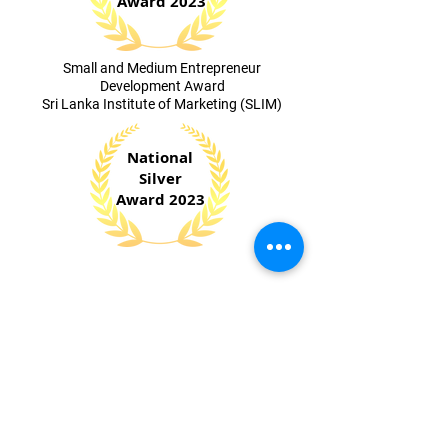
Award 2023
​Small and Medium Entrepreneur
Development Award
Sri Lanka Institute of Marketing (SLIM)
National
Silver
Award 2023
Digital
Technology Sector
Industry
Excellence Awards
​Ceylon National
Chamber of Industries
Sri Lanka