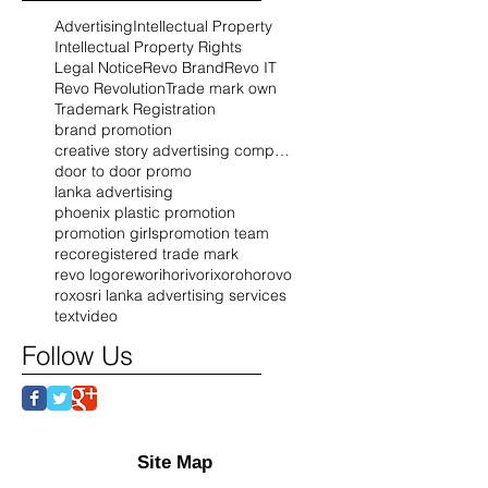
Advertising
Intellectual Property
Intellectual Property Rights
Legal Notice
Revo Brand
Revo IT
Revo Revolution
Trade mark own
Trademark Registration
brand promotion
creative story advertising company
door to door promo
lanka advertising
phoenix plastic promotion
promotion girls
promotion team
reco
registered trade mark
revo logo
rewo
riho
rivo
rixo
roho
rovo
roxo
sri lanka advertising services
text
video
Follow Us
Site Map