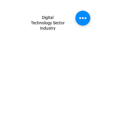
Digital
Technology Sector
Industry
Excellence Awards
​Ceylon National
Chamber of Industries
Sri Lanka
Top Achiever
Gold
2024