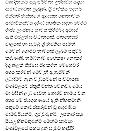
ටික දිනකට පසු සම්මාන උත්සවය සදහා 
ආරාධනාවන් ලැබුණි. ශ්‍රී රාජකීය පදනම 
එක්සත් ජාතීන්ගේ ආයතන ගනනාවක 
සාමාජිකත්වය දරණ සහතික සදහා මෙරට 
රාජ්‍ය ලාංජනය භාවිත කිරිමටද අවසර 
ඇති වරලත් සංවිධානයකි. ජාත්‍යන්තර 
ජාලයක් හා සැබැදි ශ්‍රී රාජකීය පදමින් 
මෙවන් ගෞරව නාමයක් ලැබීම සතුටට 
කරුණකි. නම්බුනාම අපේක්ෂා නොකර 
දිගු කලක් තිස්සේ සිදු කරන මෙහෙවර 
අගය කරමින් මෙවැනි ඇගැයීමක් 
ලබාදිමට ගැන වැඩසටනේ සංවිධායක 
මණ්ඩලයට ස්තුති වන්ත වෙනවා. මෙය 
මා විසින් ලැබු දෙවන ගෞරව නාමය වන 
අතර මේ ජයග්‍රහණයේ ඇති නිහතමානී 
සතුටේ කොටස්කරුවන් වූ ආදරණිය 
දෙමව්පියන්ට, ගුරුවරුන්ට, උපකාර කළ 
සියලු හිතමිතුරන්ට මෙන්ම කාර්යා 
මණ්ඩලයේ සහය දුන් සැමට හදපිරි 