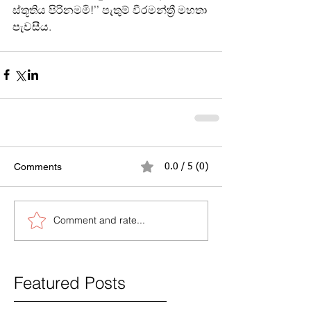
ස්තූතිය පිරිනමමි!’’ පැතුම් වීරමන්ත්‍රී මහතා 
පැවසීය.
Comments
0.0 / 5 (0)
Comment and rate...
Featured Posts