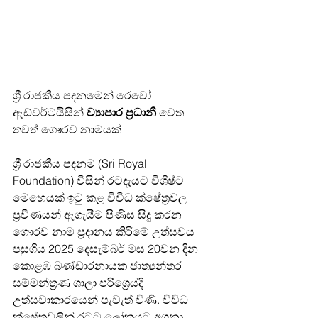
ශ්‍රී රාජකීය පදනමෙන් රෙවෝ 
ඇඩ්වර්ටයිසින් 
ව්‍යාපාර ප්‍රධානී 
වෙත 
තවත් ගෞරව නාමයක්
ශ්‍රී රාජකීය පදනම (Sri Royal 
Foundation) විසින් රටදැයට ‍විශිෂ්ට 
මෙහෙයක් ඉටු කළ විවිධ ක්ෂේත්‍රවල 
ප්‍රවීණයන් ඇගැයීම පිණිස සිදු කරන 
ගෞරව නාම ප්‍රදානය කිරිමේ උත්සවය 
පසුගිය 2025 දෙසැම්බර් මස 20වන දින 
කොළඹ බණ්ඩාරනායක ජාත්‍යන්තර 
සම්මන්ත්‍රණ ශාලා පරිශ්‍රෙය්දි 
උත්සවාකාරයෙන් පැවැත් විණි. විවිධ 
ක්ෂේත්‍රවලින් රටට ලෝකයට අගනා 