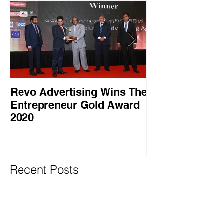
Revo Advertising Wins The
Glory Swim 
Entrepreneur Gold Award
සාර්ථක ප්‍රවර්
2020
වැඩසටහනක් සම
Recent Posts