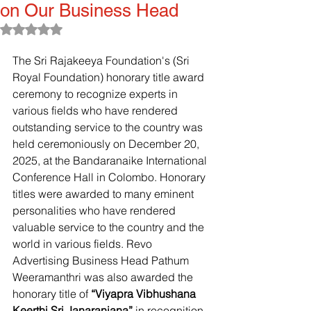
on Our Business Head
Rated NaN out of 5 stars.
The Sri Rajakeeya Foundation's (Sri 
Royal Foundation) honorary title award 
ceremony to recognize experts in 
various fields who have rendered 
outstanding service to the country was 
held ceremoniously on December 20, 
2025, at the Bandaranaike International 
Conference Hall in Colombo. Honorary 
titles were awarded to many eminent 
personalities who have rendered 
valuable service to the country and the 
world in various fields. Revo 
Advertising Business Head Pathum 
Weeramanthri was also awarded the 
honorary title of 
“Viyapra Vibhushana 
Keerthi Sri Janaranjana” 
in recognition 