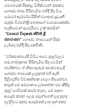
මෙහෙයක් සිදුකළ විශිෂ්ටයන් රැසකට 
ගෞරව නාම පිරිනැමීම එහිදී සිදු විය. 
රෙවෝ ඇඩ්වර්ටයිසින් ව්‍යාපාර ප්‍රධානී 
පැතුම් වීරමන්ත්‍රී මහතාගේ ව්‍යවසායකත්ව 
හැකියාවන් ඇගැයීමට ලක් කරමින් 
 “ව්‍යාපාර විභූෂණ කීර්ති ශ්‍රී 
ජනරංජන’’ 
ගෞරව නාමයෙන් පිදුම් 
ලැබිමද එහිදී සිදු කෙරිණි.
‘‘වර්තමානයේදී විවිධ අයට මුදල්වලට 
ගරු නම්බුනාම පිරිනැමිම සිදු වෙමින් 
පවතිනවා. ඒ නිසා ඇතැම් අවස්ථාවලදී 
ගෞරව නාමයක් ලැබුනත් එහි ඇති 
පිළිගැනීම විවාදාත්මක වෙලා තියෙනවා. 
නමුත් මේ සම්මානය ලබාගන්න මම කිසිදු 
මුදල් ගෙවිමක් කරේ නැහැ. මේ සදහා 
අයැදුම් කරන ලෙස ඔවුන්ගෙන් ලද සුහද 
ඉල්ලීමට අනුව අයදුම්පත් ලබා දුන් අතර 