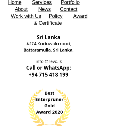
Home
Services
Portfolio
About
News
Contact
Work with Us
Policy
Award
& Certificate
Sri Lanka
#174 Kadu
wela road,
Battaram
ulla, Sri Lanka.
info @revo.lk
Call o
r WhatsApp:
+94 715 418 199
Best
Enterpruner
Gold
Award 2020