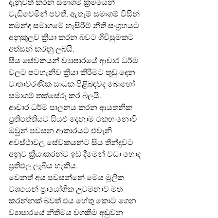
දැනුවත් කරන සමාගම් ක්‍රමයෙන් 
වැඩිවෙමින් පවතී. ඇතැම් සමාගම් විසින් 
තමන්ද සමාගමේ හැසිරීම් නීති සංග්‍රහයට 
අනුකුලව ක්‍රියා කරන බවට ගිවිසුමකට 
අත්සන් කරනු ලබයි.
සිය සේවකයන් ව්‍යාපාරයේ ආචාර ධර්ම 
වලට පටහැනිව ක්‍රියා කිරීමට තුඩු දෙන 
වාතාවරණික සාධක පිළිබඳවද බොහෝ 
සමාගම් තක්සේරු කර බලයි.
ආචාර ධර්ම පාලනය කරන ආයතනික 
ප්‍රතිපත්තියට සියළු දෙනාම එකඟ නොවි 
ඔවුන් පවසන ආකාරයට එවැනි 
අවස්ථාවල සේවකයන්ට සිය තීන්දුවට 
අනුව ක්‍රියාකරන්ට ඉඩ දීමෙන් වඩා ‍හොඳ 
ප්‍රතිඵල ලැබිය හැකිය.
වෙනත් අය පවසන්නේ මෙය මූලික 
වශයෙන් ප්‍රායෝගික උවමනාව මත 
කරන්නක් බවත් එය හේතු කොට ගෙන 
ව්‍යාපාරයේ නීතිමය වගකීම අඩුවන 