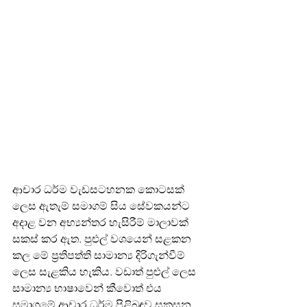
ආචාර ධර්ම වැඩසටහනක කොටසක් 
ලෙස ඇතැම් සමාගම් සිය සේවකයන්ට 
අදාළ වන අභ්‍යන්තර හැසිරීම් මාලාවක් 
සකස් කර ඇත. පුළුල් වශයෙන් සළකන 
කල මේ ප්‍රතිපත්ති සාමාන්‍ය දිරිගැන්වීම් 
ලෙස සැළකිය හැකිය. වඩාත් පුළුල් ලෙස 
සාමාන්‍ය භාෂාවෙන් කීවොත් එය 
සමාගමේ ආචාර ධර්ම පිළිබඳව සකසන 