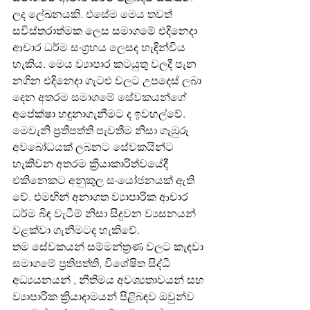
ලද ලේඛනයකි. එසේම මෙය තවත් 
සවිස්තරාත්මක ලෙස සමාගමේ එදිනෙදා 
ආචාර ධර්ම සංග්‍රහය ලෙසද හැඳින්විය 
හැකිය. මෙය ව්‍යාපාර කටයුතු වලදී පැන 
නගින එදිනෙදා ගැටළු වලට උපදෙස් ලබා 
දෙන අතරම සමාගමේ සේවකයන්ගේ 
අපේක්ෂා හඳුනාගැනීමට ද ඉවහල්වේ. 
මෙවැනි ප්‍රතිපත්ති පැවතීම නිසා ගැඹුරු 
අවබෝධයක් ලබනට සේවකයින්ට 
හැකිවන අතරම ක්‍රියාකාරිත්වයේදී 
එකිනෙකට අනුකුල සංයෝජනයක් ඇති 
වේ. එමඟින් අනාගත ව්‍යාපාරික ආචාර 
ධර්ම බිඳ වැටීම් නිසා සිදුවන ව්‍යසනයන් 
වළක්වා ගැනීමටද හැකිවේ.
තම සේවකයන් සම්මන්ත්‍රණ වලට කැඳවා 
සමාගමේ ප්‍රතිපත්ති, විශේෂිත සිද්ධි 
අධ්‍යයනයන් , නීතිමය අවශ්‍යතාවයන් සහ 
ව්‍යාපාරික ක්‍රියාදාමයන් පිළිබඳව ඔවුන්ව 