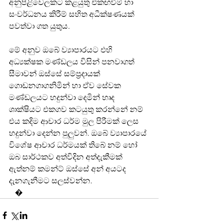
අනුපිළිවෙලකට කළයුතු එකඟවීම් හා 
සංවර්ධනය කිරීම් සහිත අධීක්ෂණයක් 
පවත්වා ගත යුතුය.
මේ අනුව ඔබේ ව්‍යාපාරයට එහි 
අධ්‍යක්ෂක මණ්ඩලය විසින් පනවාගත් 
සීමාවන් ඔස්සේ සම්ප්‍රදායක් 
ගොඩනගාගනිමින් හා ඒව සේවක 
මණ්ඩලයට හදුන්වා දෙමින් හෘද 
ශාක්ෂියට එකගව කටයුතු කරන්නේ නම් 
එය කදිම ආචාර ධර්ම මුල පිරීමක් ලෙස 
හදුන්වා දෙන්න පුලුවන්. ඔබේ ව්‍යාපාරයේ 
විශේෂ ආචාර ධර්මයක් තිබේ නම් හෝ 
ඔබ සාර්ථකව අත්විදින අත්දැකීමක් 
ඇත්නම් කමන්ට් ඔස්සේ අන් අයටද 
දැනගැනීමට සලස්වන්න.
   �