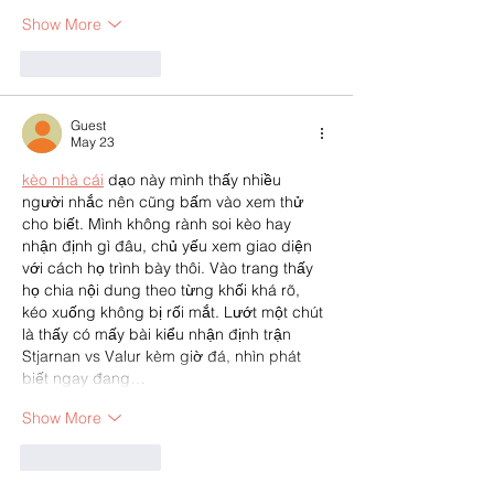
Show More
Like
Reply
Guest
May 23
kèo nhà cái
 dạo này mình thấy nhiều 
người nhắc nên cũng bấm vào xem thử 
cho biết. Mình không rành soi kèo hay 
nhận định gì đâu, chủ yếu xem giao diện 
với cách họ trình bày thôi. Vào trang thấy 
họ chia nội dung theo từng khối khá rõ, 
kéo xuống không bị rối mắt. Lướt một chút 
là thấy có mấy bài kiểu nhận định trận 
Stjarnan vs Valur kèm giờ đá, nhìn phát 
biết ngay đang…
Show More
Like
Reply