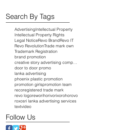
Search By Tags
Advertising
Intellectual Property
Intellectual Property Rights
Legal Notice
Revo Brand
Revo IT
Revo Revolution
Trade mark own
Trademark Registration
brand promotion
creative story advertising company
door to door promo
lanka advertising
phoenix plastic promotion
promotion girls
promotion team
reco
registered trade mark
revo logo
rewo
riho
rivo
rixo
roho
rovo
roxo
sri lanka advertising services
text
video
Follow Us