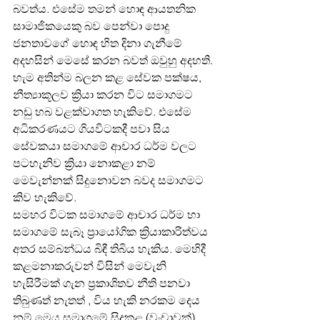
බවත්ය. එසේම තමන් හොඳ ආයතනික 
සාමාජිකයෙකු බව පෙන්වා පොදු 
ජනතාවගේ හොඳ හිත දිනා ගැනීමේ 
අදහසින් මෙසේ කරන බවත් ඔවුහු අදහති. 
හැම අතින්ම බලන කළ සේවක පක්ෂය, 
නීත්‍යාකූලව ක්‍රියා කරන විට සමාගමට 
නඩු හබ වළක්වාගත හැකිවේ. එසේම 
අධිකරණයට ගියවිටකදී පවා සිය 
සේවකයා සමාගමේ ආචාර ධර්ම වලට 
පටහැනිව ක්‍රියා නොකළා නම් 
මෙවැන්නක් සිදුනො‍වන බවද සමාගමට 
කිව හැකිවේ.
සමහර විටක සමාගමේ ආචාර ධර්ම හා 
සමාගමේ සැබෑ ප්‍රායෝගික ක්‍රියාකාරිත්වය 
අතර සම්බන්ධය බිඳී තිබිය හැකිය. මෙහිදී 
කළමනාකරුවන් විසින් මෙවැනි 
හැසිරීමක් ගැන ප්‍රකාශිතව නීති පනවා 
තිබුණත් නැතත් , විය හැකි නරකම දෙය 
නම් මෙය සමාගමේ සිදුකළ (වංචාවක්) 