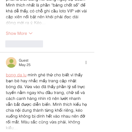
Mình thích nhất là phần “bảng chốt số” để 
khá dễ thấy, có chỗ ghi cầu loto VIP với vài 
cặp xiên nổi bật nên khỏi phải đọc dài 
dòng mới ra ý. Kéo…
Show More
Like
Reply
Guest
May 25
bong da lu
 mình ghé thử cho biết vì thấy 
bạn bè hay nhắc mấy trang cập nhật 
bóng đá. Vừa vào đã thấy phần tỷ số trực 
tuyến nằm ngay khu đầu trang, chữ số và 
cách canh hàng nhìn rõ nên lướt nhanh 
vẫn bắt được diễn biến. Mình thích kiểu họ 
chia nội dung thành từng khối riêng, kéo 
xuống không bị dính hết vào nhau nên đỡ 
rối mắt. Màu sắc cũng vừa phải, không 
kiểu…