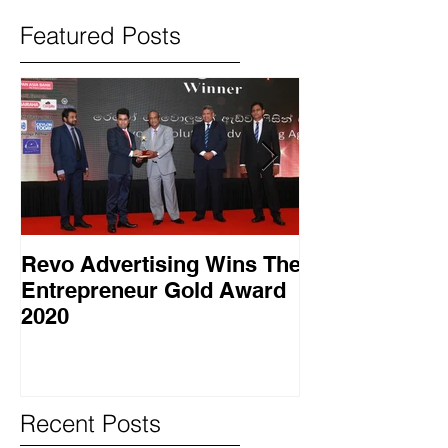
Featured Posts
Revo Advertising Wins The
Glory Swim 
Entrepreneur Gold Award
සාර්ථක ප්‍රවර්
2020
වැඩසටහනක් සම
Recent Posts