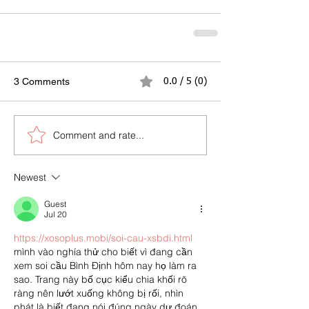
3 Comments
0.0 / 5 (0)
Comment and rate...
Newest
Guest
Jul 20
https://xosoplus.mobi/soi-cau-xsbdi.html
mình vào nghía thử cho biết vì đang cần 
xem soi cầu Bình Định hôm nay họ làm ra 
sao. Trang này bố cục kiểu chia khối rõ 
ràng nên lướt xuống không bị rối, nhìn 
phát là biết đang nói đúng ngày dự đoán. 