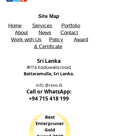
Site Map
Home
Services
Portfolio
About
News
Contact
Work with Us
Policy
Award
& Certificate
Sri Lanka
#174 Kadu
wela road,
Battaram
ulla, Sri Lanka.
info @revo.lk
Call o
r WhatsApp:
+94 715 418 199
Best
Enterpruner
Gold