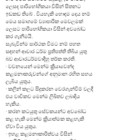
ලෙසද පාරිභෝගිකයා විසින් සිතනට 
ඉඩකඩ තිබේ . වියහැකි හොඳම දෙය නම් 
මෙය සමාගමේ ව්‍යාපාරික මෙවලමක් 
ලෙසට පාරිභෝගිකයා විසින් අවබෝධ 
කර ගැනීමයි.
සැබැවින්ම සාර්ථක වීමට නම් පහත 
සඳහන් ආචාර ධර්ම ප්‍රතිපත්ති තිබිය යුතු 
බව ආචාරධර්මවාදීහු තර්ක කරති.
· වචනයෙන් මෙන්ම ක්‍රියාවෙන්ද 
කළමනාකරුවන්ගේ අනුමාන රහිත සහය 
ලැබිය යුතුය.
· කලින් කලට සිදුකරන වෙරගැන්වීම් වලදී 
එය වාචිකව මෙන්ම ලිඛිතව ලබාදිය 
හැකිය.
· කරන කටයුතු සේවකයන්ට අවබෝධ 
කළ හැකි මෙන්ම ක්‍රියාත්මක කළහැකි 
ඒවා විය යුතුය.
· ඉහළ කළමනාකාරිත්වය විසින් 